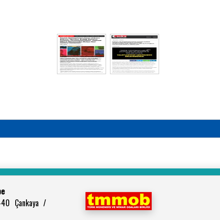
be
440 Çankaya /