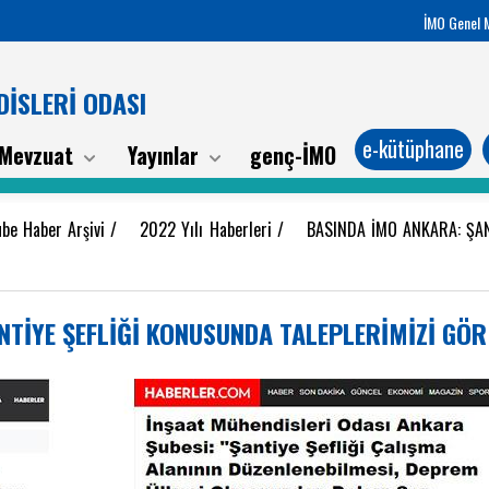
İMO Genel 
İSLERİ ODASI
e-kütüphane
Mevzuat
Yayınlar
genç-İMO
ube Haber Arşivi
/
2022 Yılı Haberleri
/
BASINDA İMO ANKARA: ŞAN
NTİYE ŞEFLİĞİ KONUSUNDA TALEPLERİMİZİ GÖ