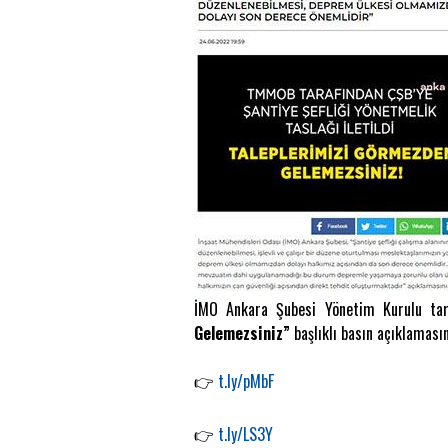
İMO Ankara Şubesi Yönetim Kurulu t
Gelemezsiniz”
başlıklı basın açıklamas
👉
t.ly/pMbF
👉
t.ly/LS3Y