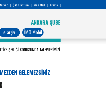
Merkez
|
Şube İletişim
|
Web Mail
|
Arama
|
ANKARA ŞUBE
e-arşiv
İMO Mobil
TİYE ŞEFLİĞİ KONUSUNDA TALEPLERİMİZİ
RMEZDEN GELEMEZSİNİZ