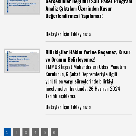
Gerçeklikler Değildir! Salt Paket Program
Analiz Çıktıları Üzerinden Kusur
Değerlendirmesi Yapılamaz!
Detaylar İçin Tıklayınız »
Bilirkişiler Hâkim Yerine Geçemez, Kusur
ve Oranını Belirleyemez!
TMMOB İnşaat Mühendisleri Odası Yönetim
Kurulunun, 6 Şubat Depremleriyle ilgili
yürütülen yargı süreçlerinde bilirkişi
incelemeleri hakkında, 26 Haziran 2024
tarihli açıklama.
Detaylar İçin Tıklayınız »
1
2
3
4
5
6