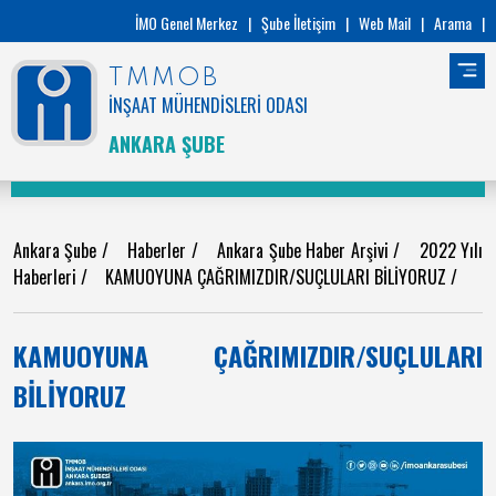
İMO Genel Merkez
|
Şube İletişim
|
Web Mail
|
Arama
|
TMMOB
İNŞAAT MÜHENDİSLERİ ODASI
ANKARA ŞUBE
Ankara Şube
/
Haberler
/
Ankara Şube Haber Arşivi
/
2022 Yılı
Haberleri
/
KAMUOYUNA ÇAĞRIMIZDIR/SUÇLULARI BİLİYORUZ
/
KAMUOYUNA ÇAĞRIMIZDIR/SUÇLULARI
BİLİYORUZ