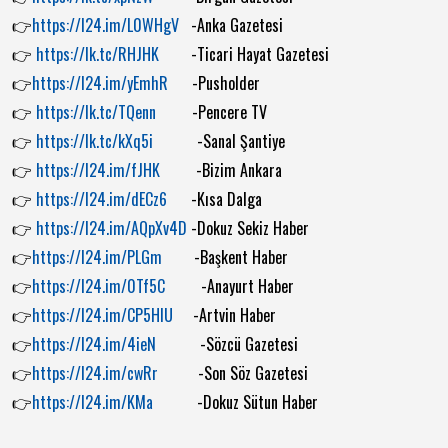
👉
https://l24.im/L0WHgV
-Anka Gazetesi
👉
https://lk.tc/RHJHK
-Ticari Hayat Gazetesi
👉
https://l24.im/yEmhR
-Pusholder
👉
https://lk.tc/TQenn
-Pencere TV
👉
https://lk.tc/kXq5i
-Sanal Şantiye
👉
https://l24.im/fJHK
-Bizim Ankara
👉
https://l24.im/dECz6
-Kısa Dalga
👉
https://l24.im/AQpXv4D
-Dokuz Sekiz Haber
👉
https://l24.im/PLGm
-Başkent Haber
👉
https://l24.im/0Tf5C
-Anayurt Haber
👉
https://l24.im/CP5HIU
-Artvin Haber
👉
https://l24.im/4ieN
-Sözcü Gazetesi
👉
https://l24.im/cwRr
-Son Söz Gazetesi
👉
https://l24.im/KMa
-Dokuz Sütun Haber