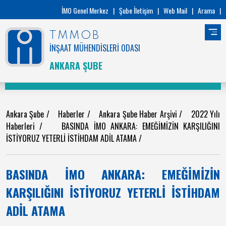
İMO Genel Merkez
|
Şube İletişim
|
Web Mail
|
Arama
|
TMMOB
İNŞAAT MÜHENDİSLERİ ODASI
ANKARA ŞUBE
Ankara Şube
/
Haberler
/
Ankara Şube Haber Arşivi
/
2022 Yılı
Haberleri
/
BASINDA İMO ANKARA: EMEĞİMİZİN KARŞILIĞINI
İSTİYORUZ YETERLİ İSTİHDAM ADİL ATAMA
/
BASINDA İMO ANKARA: EMEĞİMİZİN
KARŞILIĞINI İSTİYORUZ YETERLİ İSTİHDAM
ADİL ATAMA