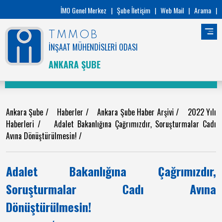
İMO Genel Merkez
|
Şube İletişim
|
Web Mail
|
Arama
|
TMMOB
İNŞAAT MÜHENDİSLERİ ODASI
ANKARA ŞUBE
Ankara Şube
/
Haberler
/
Ankara Şube Haber Arşivi
/
2022 Yılı
Haberleri
/
Adalet Bakanlığına Çağrımızdır, Soruşturmalar Cadı
Avına Dönüştürülmesin!
/
Adalet Bakanlığına Çağrımızdır,
Soruşturmalar Cadı Avına
Dönüştürülmesin!