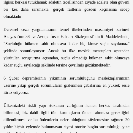
ilgisiz herkesi tutuklamak adaletin tecellisinden ziyade adalete olan güveni
bir kez daha sarsmakta, gerçek faillerin gözden kaçmasına sebep
olmaktadır.
Evrensel ceza yargılamasının temel ilkelerinden masumiyet karinesi
Anayasa’nın 38. ve Avrupa İnsan Hakları Sözleşmesi’nin 6. Maddelerinde,
“Suçluluğu hükmen sabit oluncaya kadar hiç kimse suçlu sayılamaz”
şeklinde somutlaşmıştır. Ancak bu ilke meslek mensupları açısından
yürütülen soruşturma açısından, suçlu olmadığı hükmen sabit oluncaya
kadar suçlu sayılacağı şeklinde tersine çevrilmiş gözükmektedir.
6 Şubat depremlerinin yıkımının sorumluluğunu meslektaşlarımızın
üzerine yıkıp gerçek sorumluların gizlenmesi çabalarına en yüksek sesle
itiraz ediyoruz.
Ülkemizdeki riskli yapı stokunun varlığının hemen herkes tarafından
bilinmesi, biz dahil ilgili tüm kuruluşların önlem alınması gerektiğini
dillendirmesi ve bu önlemlerin neler olduğunu söylemesine rağmen 20
yıldır hiçbir eylemde bulunmayan siyasi otorite bugün sorumluluğu yine