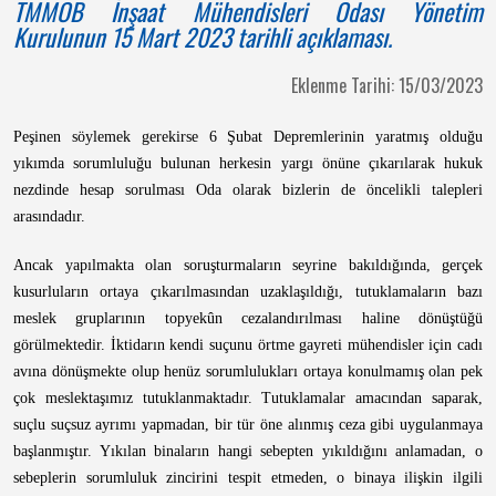
TMMOB İnşaat Mühendisleri Odası Yönetim
Kurulunun 15 Mart 2023 tarihli açıklaması.
Eklenme Tarihi: 15/03/2023
Peşinen söylemek gerekirse 6 Şubat Depremlerinin yaratmış olduğu
yıkımda sorumluluğu bulunan herkesin yargı önüne çıkarılarak hukuk
nezdinde hesap sorulması Oda olarak bizlerin de öncelikli talepleri
arasındadır.
Ancak yapılmakta olan soruşturmaların seyrine bakıldığında, gerçek
kusurluların ortaya çıkarılmasından uzaklaşıldığı, tutuklamaların bazı
meslek gruplarının topyekûn cezalandırılması haline dönüştüğü
görülmektedir. İktidarın kendi suçunu örtme gayreti mühendisler için cadı
avına dönüşmekte olup henüz sorumlulukları ortaya konulmamış olan pek
çok meslektaşımız tutuklanmaktadır. Tutuklamalar amacından saparak,
suçlu suçsuz ayrımı yapmadan, bir tür öne alınmış ceza gibi uygulanmaya
başlanmıştır. Yıkılan binaların hangi sebepten yıkıldığını anlamadan, o
sebeplerin sorumluluk zincirini tespit etmeden, o binaya ilişkin ilgili