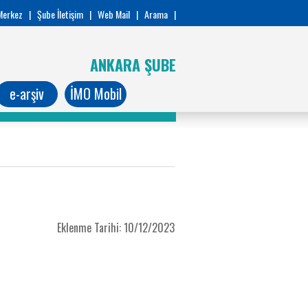
Merkez
|
Şube İletişim
|
Web Mail
|
Arama
|
ANKARA ŞUBE
e-arşiv
İMO Mobil
Eklenme Tarihi: 10/12/2023