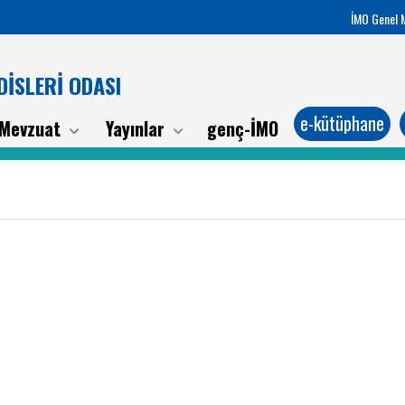
İMO Genel 
İSLERİ ODASI
e-kütüphane
Mevzuat
Yayınlar
genç-İMO