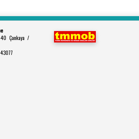
be
440 Çankaya /
2943077