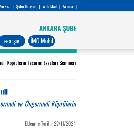
Merkez
|
Şube İletişim
|
Web Mail
|
Arama
|
ANKARA ŞUBE
e-arşiv
İMO Mobil
li Köprülerin Tasarım Esasları Semineri
ndi
rmeli ve Öngermeli Köprülerin
Eklenme Tarihi: 22/11/2024