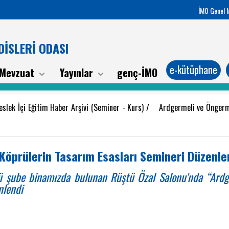
İMO Genel 
İSLERİ ODASI
e-kütüphane
Mevzuat
Yayınlar
genç-İMO
slek İçi Eğitim Haber Arşivi (Seminer - Kurs)
/
Ardgermeli ve Öngerme
Köprülerin Tasarım Esasları Semineri Düzenle
şube binamızda bulunan Rüştü Özal Salonu'nda “Ardge
nlendi