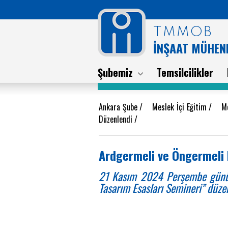
TMMOB
İNŞAAT MÜHEND
Şubemiz
Temsilcilikler
Ankara Şube
/
Meslek İçi Eğitim
/
Me
Düzenlendi
/
Ardgermeli ve Öngermeli 
21 Kasım 2024 Perşembe günü 
Tasarım Esasları Semineri” düze