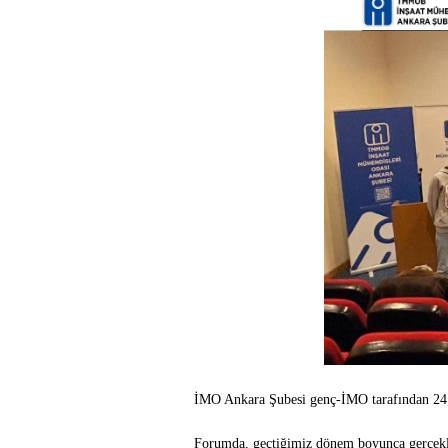
İMO Ankara Şubesi genç-İMO tarafından 2
Forumda, geçtiğimiz dönem boyunca gerçekleşt