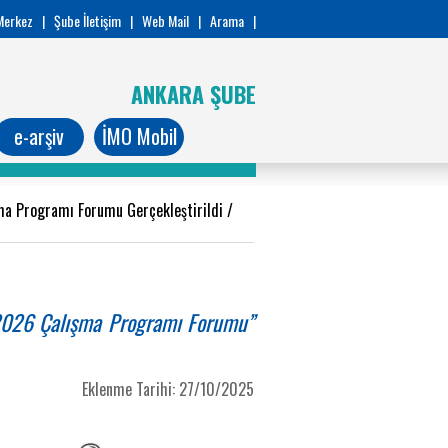
Merkez
|
Şube İletişim
|
Web Mail
|
Arama
|
ANKARA ŞUBE
e-arşiv
İMO Mobil
a Programı Forumu Gerçekleştirildi
/
026 Çalışma Programı Forumu”
Eklenme Tarihi: 27/10/2025