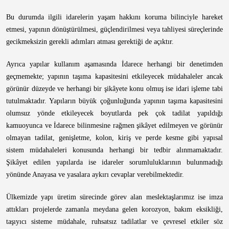
Bu durumda ilgili idarelerin yaşam hakkını koruma bilinciyle hareket
etmesi, yapının dönüştürülmesi, güçlendirilmesi veya tahliyesi süreçlerinde
gecikmeksizin gerekli adımları atması gerektiği de açıktır.
Ayrıca yapılar kullanım aşamasında İdarece herhangi bir denetimden
geçmemekte; yapının taşıma kapasitesini etkileyecek müdahaleler ancak
görünür düzeyde ve herhangi bir şikâyete konu olmuş ise idari işleme tabi
tutulmaktadır. Yapıların büyük çoğunluğunda yapının taşıma kapasitesini
olumsuz yönde etkileyecek boyutlarda pek çok tadilat yapıldığı
kamuoyunca ve İdarece bilinmesine rağmen şikâyet edilmeyen ve görünür
olmayan tadilat, genişletme, kolon, kiriş ve perde kesme gibi yapısal
sistem müdahaleleri konusunda herhangi bir tedbir alınmamaktadır.
Şikâyet edilen yapılarda ise idareler sorumluluklarının bulunmadığı
yönünde Anayasa ve yasalara aykırı cevaplar verebilmektedir.
Ülkemizde yapı üretim sürecinde görev alan meslektaşlarımız ise imza
attıkları projelerde zamanla meydana gelen korozyon, bakım eksikliği,
taşıyıcı sisteme müdahale, ruhsatsız tadilatlar ve çevresel etkiler söz