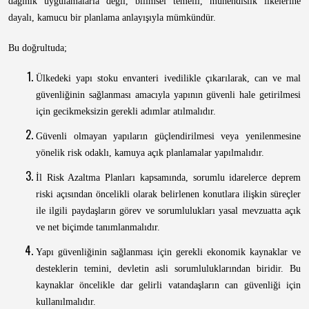
dağınık uygulamalarla değil, bilimsel temelli, mühendislik ilkelerine
dayalı, kamucu bir planlama anlayışıyla mümkündür.
Bu doğrultuda;
Ülkedeki yapı stoku envanteri ivedilikle çıkarılarak, can ve mal
güvenliğinin sağlanması amacıyla yapının güvenli hale getirilmesi
için gecikmeksizin gerekli adımlar atılmalıdır.
G
üvenli olmayan yapıların güçlendirilmesi veya yenilenmesine
yönelik risk odaklı, kamuya açık planlamalar yapılmalıdır.
İl Risk Azaltma Planları kapsamında, sorumlu idarelerce deprem
riski açısından öncelikli olarak belirlenen konutlara ilişkin süreçler
ile ilgili paydaşların görev ve sorumlulukları yasal mevzuatta açık
ve net biçimde tanımlanmalıdır.
Yapı güvenliğinin sağlanması için gerekli ekonomik kaynaklar ve
desteklerin temini, devletin asli sorumluluklarından biridir. Bu
kaynaklar öncelikle dar gelirli vatandaşların can güvenliği için
kullanılmalıdır.