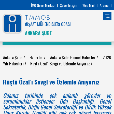
İMO Genel Merkez
|
Şube İletişim
|
Web Mail
|
Arama
|
TMMOB
İNŞAAT MÜHENDİSLERİ ODASI
ANKARA ŞUBE
Ankara Şube
/
Haberler
/
Ankara Şube Güncel Haberler
/
2026
Yılı Haberleri
/
Rüştü Özal’ı Sevgi ve Özlemle Anıyoruz
/
Rüştü Özal’ı Sevgi ve Özlemle Anıyoruz
Odamız tarihinde çok anlamlı görevler ve
sorumluluklar üstlenen; Oda Başkanlığı, Genel
Sekreterlik, Birlik Genel Sekreterliği ve Birlik Yüksek
Onur Kurulu Üyeliği gibi pek çok görevi başarıyla