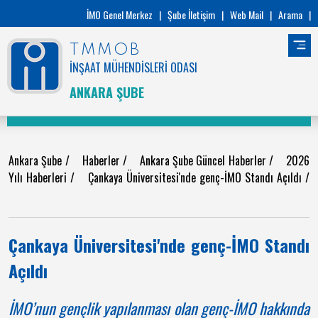
İMO Genel Merkez
|
Şube İletişim
|
Web Mail
|
Arama
|
TMMOB
İNŞAAT MÜHENDİSLERİ ODASI
ANKARA ŞUBE
Ankara Şube
/
Haberler
/
Ankara Şube Güncel Haberler
/
2026
Yılı Haberleri
/
Çankaya Üniversitesi'nde genç-İMO Standı Açıldı
/
Çankaya Üniversitesi'nde genç-İMO Standı
Açıldı
İMO’nun gençlik yapılanması olan genç-İMO hakkında