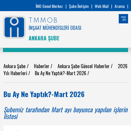
İMO Genel Merkez
|
Şube İletişim
|
Web Mail
|
Arama
|
TMMOB
İNŞAAT MÜHENDİSLERİ ODASI
ANKARA ŞUBE
Ankara Şube
/
Haberler
/
Ankara Şube Güncel Haberler
/
2026
Yılı Haberleri
/
Bu Ay Ne Yaptık?-Mart 2026
/
Bu Ay Ne Yaptık?-Mart 2026
Şubemiz tarafından Mart ayı boyunca yapılan işlerin
listesi