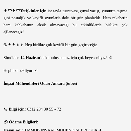
👩‍🦰👨‍🦰Yetişkinler için
ise tavla turnuvası, çuval yarışı, yumurta taşıma
gibi nostaljik ve keyifli oyunlarla dolu bir gün planladık. Hem rekabetin
hem kahkahanın eksik olmayacağı bu etkinliklerde birlikte çok
eğleneceğiz!
🥳👨‍👩‍👧‍👦 Hep birlikte çok keyifli bir gün geçireceğiz.
Şimdiden
14 Haziran
’daki buluşmamız için çok heyecanlıyız! 🌞
Hepinizi bekliyoruz!
İnşaat Mühendisleri Odası Ankara Şubesi
📞
Bilgi için:
0312 294 30 55 - 72
💳
Ödeme Bilgileri:
Hesap Adı:
TMMOB İNŞAAT MÜHENDİSLERİ ODASI