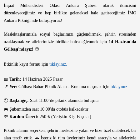
İnşaat Mühendisleri Odası Ankara Şubesi olarak ikincisini
düzenleyeceğimiz ve hep birlikte geleneksel hale getireceğimiz İMO
Ankara Pikniği'nde buluşuyoruz!
Meslektaşlarımızla sosyal bağlarımızı güçlendirmek, şehrin stresinden
uzaklaşmak ve ailelerimizle birlikte bolca eğlenmek için
14 Haziran'da
Gölbaşı'ndayız!
😊
Etkinlik kayıt formu için
tıklayınız.
📅
Tarih:
14 Haziran 2025 Pazar
📍
Yer:
Gölbaşı Bahar Piknik Alanı - Konuma ulaşmak için
tıklayınız.
🕚
Başlangıç:
Saat 11.00’de piknik alanında buluşma
🚌 Şubemizden saat 10.00'da otobüs kalkacaktır
💸
Katılım Ücreti:
250 ₺ (Yetişkin Kişi Başına )
Piknik alanını seçerken, şehrin merkezine yakın ve bize özel olabilecek bir
alan tercih ettik. 🚗 İsteriz ki tüm üyelerimiz kendi aracıyla ve aileleriyle