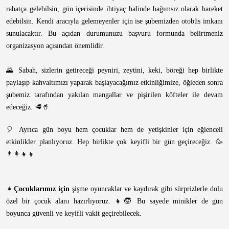
rahatça gelebilsin, gün içerisinde ihtiyaç halinde bağımsız olarak hareket
edebilsin. Kendi aracıyla gelemeyenler için ise şubemizden otobüs imkanı
sunulacaktır. Bu açıdan durumunuzu başvuru formunda belirtmeniz
organizasyon açısından önemlidir.
🌄 Sabah, sizlerin getireceği peyniri, zeytini, keki, böreği hep birlikte
paylaşıp kahvaltımızı yaparak başlayacağımız etkinliğimize, öğleden sonra
şubemiz tarafından yakılan mangallar ve pişirilen köfteler ile devam
edeceğiz. 🥩🥤
🎈 Ayrıca gün boyu hem çocuklar hem de yetişkinler için eğlenceli
etkinlikler planlıyoruz. Hep birlikte çok keyifli bir gün geçireceğiz. 🥳
👨‍👩‍👧‍👦
👧
Çocuklarımız için
şişme oyuncaklar ve kaydırak gibi sürprizlerle dolu
özel bir çocuk alanı hazırlıyoruz. 👧🧒 Bu sayede minikler de gün
boyunca güvenli ve keyifli vakit geçirebilecek.