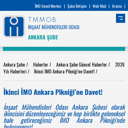
İMO Genel Merkez
|
Şube İletişim
|
Web Mail
|
Arama
|
TMMOB
İNŞAAT MÜHENDİSLERİ ODASI
ANKARA ŞUBE
Ankara Şube
/
Haberler
/
Ankara Şube Güncel Haberler
/
2026
Yılı Haberleri
/
İkinci İMO Ankara Pikniği’ne Davet!
/
İkinci İMO Ankara Pikniği’ne Davet!
İnşaat Mühendisleri Odası Ankara Şubesi olarak
ikincisini düzenleyeceğimiz ve hep birlikte geleneksel
hale getireceğimiz İMO Ankara Pikniği'nde
buluşuyoruz!