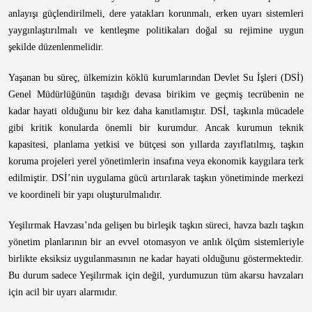
anlayışı güçlendirilmeli, dere yatakları korunmalı, erken uyarı sistemleri
yaygınlaştırılmalı ve kentleşme politikaları doğal su rejimine uygun
şekilde düzenlenmelidir.
Yaşanan bu süreç, ülkemizin köklü kurumlarından Devlet Su İşleri (DSİ)
Genel Müdürlüğünün taşıdığı devasa birikim ve geçmiş tecrübenin ne
kadar hayati olduğunu bir kez daha kanıtlamıştır. DSİ, taşkınla mücadele
gibi kritik konularda önemli bir kurumdur. Ancak kurumun teknik
kapasitesi, planlama yetkisi ve bütçesi son yıllarda zayıflatılmış, taşkın
koruma projeleri yerel yönetimlerin insafına veya ekonomik kaygılara terk
edilmiştir. DSİ’nin uygulama gücü artırılarak taşkın yönetiminde merkezi
ve koordineli bir yapı oluşturulmalıdır.
Yeşilırmak Havzası’nda gelişen bu birleşik taşkın süreci, havza bazlı taşkın
yönetim planlarının bir an evvel otomasyon ve anlık ölçüm sistemleriyle
birlikte eksiksiz uygulanmasının ne kadar hayati olduğunu göstermektedir.
Bu durum sadece Yeşilırmak için değil, yurdumuzun tüm akarsu havzaları
için acil bir uyarı alarmıdır.