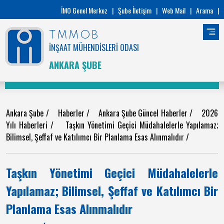
İMO Genel Merkez
|
Şube İletişim
|
Web Mail
|
Arama
|
TMMOB
İNŞAAT MÜHENDİSLERİ ODASI
ANKARA ŞUBE
Ankara Şube
/
Haberler
/
Ankara Şube Güncel Haberler
/
2026
Yılı Haberleri
/
Taşkın Yönetimi Geçici Müdahalelerle Yapılamaz;
Bilimsel, Şeffaf ve Katılımcı Bir Planlama Esas Alınmalıdır
/
Taşkın Yönetimi Geçici Müdahalelerle
Yapılamaz; Bilimsel, Şeffaf ve Katılımcı Bir
Planlama Esas Alınmalıdır