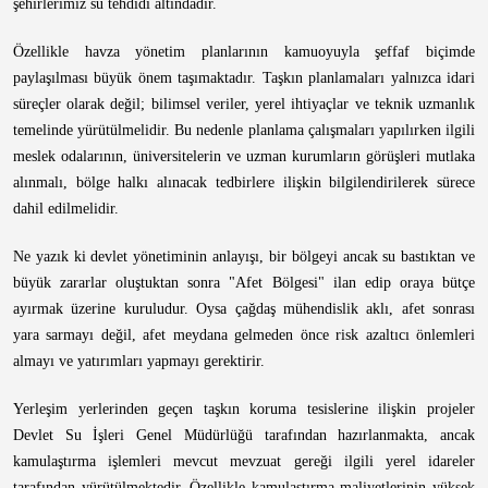
şehirlerimiz su tehdidi altındadır.
Özellikle havza yönetim planlarının kamuoyuyla şeffaf biçimde
paylaşılması büyük önem taşımaktadır. Taşkın planlamaları yalnızca idari
süreçler olarak değil; bilimsel veriler, yerel ihtiyaçlar ve teknik uzmanlık
temelinde yürütülmelidir. Bu nedenle planlama çalışmaları yapılırken ilgili
meslek odalarının, üniversitelerin ve uzman kurumların görüşleri mutlaka
alınmalı, bölge halkı alınacak tedbirlere ilişkin bilgilendirilerek sürece
dahil edilmelidir.
Ne yazık ki devlet yönetiminin anlayışı, bir bölgeyi ancak su bastıktan ve
büyük zararlar oluştuktan sonra "Afet Bölgesi" ilan edip oraya bütçe
ayırmak üzerine kuruludur. Oysa çağdaş mühendislik aklı, afet sonrası
yara sarmayı değil, afet meydana gelmeden önce risk azaltıcı önlemleri
almayı ve yatırımları yapmayı gerektirir.
Yerleşim yerlerinden geçen taşkın koruma tesislerine ilişkin projeler
Devlet Su İşleri Genel Müdürlüğü tarafından hazırlanmakta, ancak
kamulaştırma işlemleri mevcut mevzuat gereği ilgili yerel idareler
tarafından yürütülmektedir. Özellikle kamulaştırma maliyetlerinin yüksek