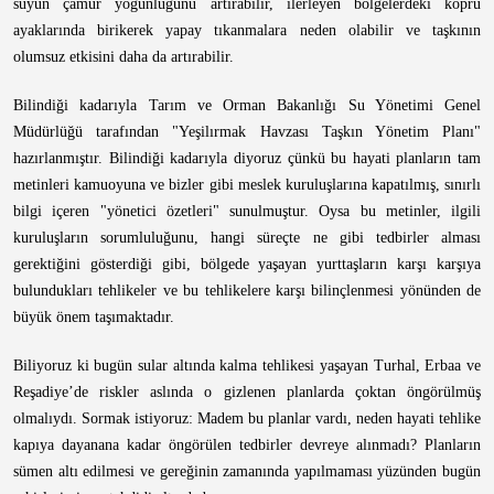
suyun çamur yoğunluğunu artırabilir, ilerleyen bölgelerdeki köprü
ayaklarında birikerek yapay tıkanmalara neden olabilir ve taşkının
olumsuz etkisini daha da artırabilir.
Bilindiği kadarıyla Tarım ve Orman Bakanlığı Su Yönetimi Genel
Müdürlüğü tarafından "Yeşilırmak Havzası Taşkın Yönetim Planı"
hazırlanmıştır. Bilindiği kadarıyla diyoruz çünkü bu hayati planların tam
metinleri kamuoyuna ve bizler gibi meslek kuruluşlarına kapatılmış, sınırlı
bilgi içeren "yönetici özetleri" sunulmuştur. Oysa bu metinler, ilgili
kuruluşların sorumluluğunu, hangi süreçte ne gibi tedbirler alması
gerektiğini gösterdiği gibi, bölgede yaşayan yurttaşların karşı karşıya
bulundukları tehlikeler ve bu tehlikelere karşı bilinçlenmesi yönünden de
büyük önem taşımaktadır.
Biliyoruz ki bugün sular altında kalma tehlikesi yaşayan Turhal, Erbaa ve
Reşadiye’de riskler aslında o gizlenen planlarda çoktan öngörülmüş
olmalıydı. Sormak istiyoruz: Madem bu planlar vardı, neden hayati tehlike
kapıya dayanana kadar öngörülen tedbirler devreye alınmadı? Planların
sümen altı edilmesi ve gereğinin zamanında yapılmaması yüzünden bugün