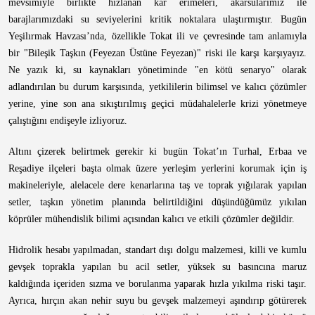
mevsimiyle birlikte hızlanan kar erimeleri, akarsularımız ile
barajlarımızdaki su seviyelerini kritik noktalara ulaştırmıştır. Bugün
Yeşilırmak Havzası’nda, özellikle Tokat ili ve çevresinde tam anlamıyla
bir "Bileşik Taşkın (Feyezan Üstüne Feyezan)" riski ile karşı karşıyayız.
Ne yazık ki, su kaynakları yönetiminde "en kötü senaryo" olarak
adlandırılan bu durum karşısında, yetkililerin bilimsel ve kalıcı çözümler
yerine, yine son ana sıkıştırılmış geçici müdahalelerle krizi yönetmeye
çalıştığını endişeyle izliyoruz.
Altını çizerek belirtmek gerekir ki bugün Tokat’ın Turhal, Erbaa ve
Reşadiye ilçeleri başta olmak üzere yerleşim yerlerini korumak için iş
makineleriyle, alelacele dere kenarlarına taş ve toprak yığılarak yapılan
setler, taşkın yönetim planında belirtildiğini düşündüğümüz yıkılan
köprüler mühendislik bilimi açısından kalıcı ve etkili çözümler değildir.
Hidrolik hesabı yapılmadan, standart dışı dolgu malzemesi, killi ve kumlu
gevşek toprakla yapılan bu acil setler, yüksek su basıncına maruz
kaldığında içeriden sızma ve borulanma yaparak hızla yıkılma riski taşır.
Ayrıca, hırçın akan nehir suyu bu gevşek malzemeyi aşındırıp götürerek