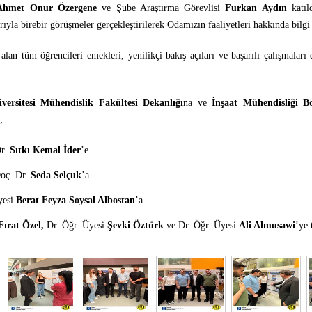
Ahmet Onur Özergene
ve Şube Araştırma Görevlisi
Furkan Aydın
katıld
rıyla birebir görüşmeler gerçekleştirilerek Odamızın faaliyetleri hakkında bilgi 
 alan tüm öğrencileri emekleri, yenilikçi bakış açıları ve başarılı çalışmaları
ersitesi Mühendislik Fakültesi Dekanlığı
na ve
İnşaat Mühendisliği B
;
Dr.
Sıtkı Kemal İder
’e
Doç. Dr.
Seda Selçuk
’a
yesi
Berat Feyza Soysal Albostan
’a
Fırat Özel,
Dr. Öğr. Üyesi
Şevki Öztürk
ve Dr. Öğr. Üyesi
Ali Almusawi
’ye 