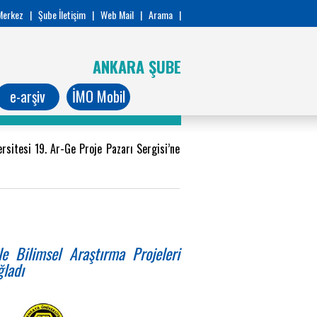
Merkez
|
Şube İletişim
|
Web Mail
|
Arama
|
ANKARA ŞUBE
e-arşiv
İMO Mobil
sitesi 19. Ar-Ge Proje Pazarı Sergisi’ne
e Bilimsel Araştırma Projeleri
ğladı