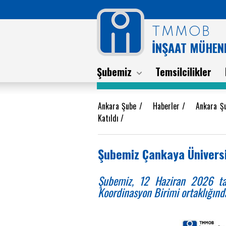
TMMOB
İNŞAAT MÜHEND
Şubemiz
Temsilcilikler
Ankara Şube
/
Haberler
/
Ankara Ş
Katıldı
/
Şubemiz Çankaya Üniversit
Şubemiz, 12 Haziran 2026 tari
Koordinasyon Birimi ortaklığında