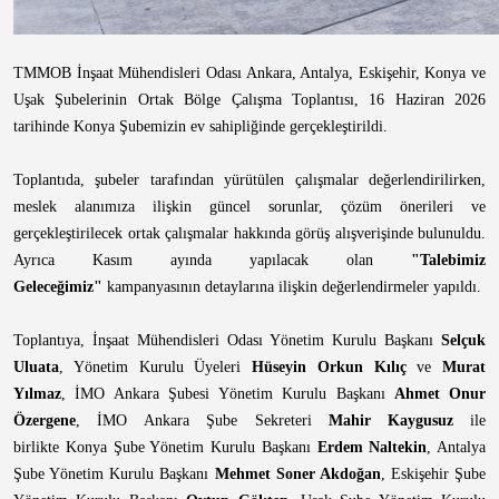
TMMOB İnşaat Mühendisleri Odası Ankara, Antalya, Eskişehir, Konya ve
Uşak Şubelerinin Ortak Bölge Çalışma Toplantısı, 16 Haziran 2026
tarihinde Konya Şubemizin ev sahipliğinde gerçekleştirildi.
Toplantıda, şubeler tarafından yürütülen çalışmalar değerlendirilirken,
meslek alanımıza ilişkin güncel sorunlar, çözüm önerileri ve
gerçekleştirilecek ortak çalışmalar hakkında görüş alışverişinde bulunuldu.
Ayrıca Kasım ayında yapılacak olan
"Talebimiz
Geleceğimiz"
kampanyasının detaylarına ilişkin değerlendirmeler yapıldı.
Toplantıya, İnşaat Mühendisleri Odası Yönetim Kurulu Başkanı
Selçuk
Uluata
, Yönetim Kurulu Üyeleri
Hüseyin Orkun Kılıç
ve
Murat
Yılmaz
, İMO Ankara Şubesi
Yönetim Kurulu Başkanı
Ahmet Onur
Özergene
, İMO
Ankara Şube Sekreteri
Mahir Kaygusuz
ile
birlikte
Konya Şube Yönetim Kurulu Başkanı
Erdem Naltekin
, Antalya
Şube Yönetim Kurulu Başkanı
Mehmet Soner Akdoğan
, Eskişehir Şube