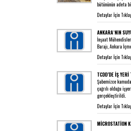
bütününün adeta bir
Detaylar İçin Tıkla
ANKARA`NIN SUY
İnşaat Mühendisler
Barajı, Ankara İçme
Detaylar İçin Tıkla
TCDD’DE İŞ YERİ
Şubemizce kamuda ç
çağrılı olduğu işy
gerçekleştirildi.
Detaylar İçin Tıkla
MİCROSTATİON 