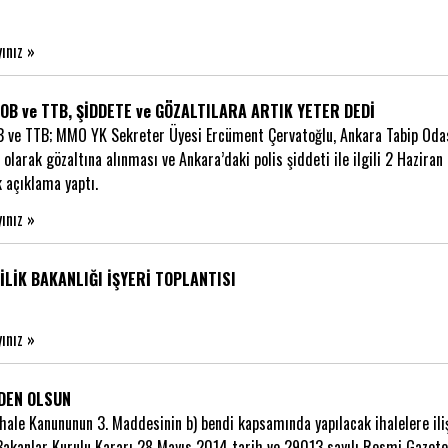
yınız »
OB ve TTB, ŞİDDETE ve GÖZALTILARA ARTIK YETER DEDİ
ve TTB; MMO YK Sekreter Üyesi Ercüment Çervatoğlu, Ankara Tabip Odası
 olarak gözaltına alınması ve Ankara’daki polis şiddeti ile ilgili 2 Hazir
k açıklama yaptı.
yınız »
İLİK BAKANLIĞI İŞYERİ TOPLANTISI
yınız »
NDEN OLSUN
hale Kanununun 3. Maddesinin b) bendi kapsamında yapılacak ihalelere iliş
akanlar Kurulu Kararı 28 Mayıs 2014 tarih ve 29013 sayılı Resmi Gazete