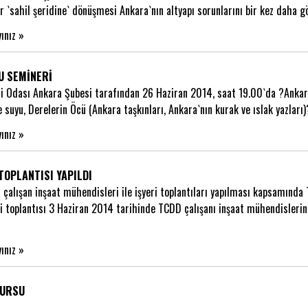
 `sahil şeridine` dönüşmesi Ankara`nın altyapı sorunlarını bir kez daha g
yınız »
U SEMİNERİ
i Odası Ankara Şubesi tarafından 26 Haziran 2014, saat 19.00`da ?Ankara
 suyu, Derelerin Öcü (Ankara taşkınları, Ankara`nın kurak ve ıslak yazları
yınız »
 TOPLANTISI YAPILDI
alışan inşaat mühendisleri ile işyeri toplantıları yapılması kapsamında
eri toplantısı 3 Haziran 2014 tarihinde TCDD çalışanı inşaat mühendisleri
yınız »
KURSU