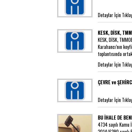
Detaylar İçin Tıkla
KESK, DİSK, TMM
KESK, DİSK, TMMOB 
Karahancı’nın keyfi
toplantısında orta
Detaylar İçin Tıkla
ÇEVRE ve ŞEHİRC
Detaylar İçin Tıkla
BU İHALE DE BE
4734 sayılı Kamu İ
2014/6390 sayılı B