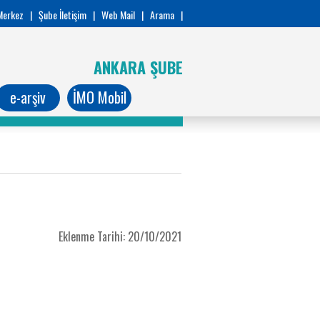
Merkez
|
Şube İletişim
|
Web Mail
|
Arama
|
ANKARA ŞUBE
e-arşiv
İMO Mobil
Eklenme Tarihi: 20/10/2021