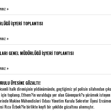
yınız »
RLÜĞÜ İŞYERİ TOPLANTISI
yınız »
LARI GENEL MÜDÜRLÜĞÜ İŞYERİ TOPLANTISI
yınız »
RULU ÜYESİNE GÖZALTI!
ksenli halk direnişinin yıldönümünde, geçtiğimiz yıl polisin silahından çı
için toplanıp, Ethem?in vurulduğu yer olan Güvenpark?a yürümek isteyen ki
erinde Makine Mühendisleri Odası Yönetim Kurulu Sekreter Üyesi Ercümen
i Rıza Özbek?le birlikte keyfi bir şekilde gözaltına alınmıştır.