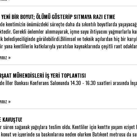
 YENİ BİR BOYUT; ÖLÜMÜ GÖSTERİP SITMAYA RAZI ETME
ikle kentimizin önümüzdeki süreçte daha da sıkıntılı boyutlarda yaşayacağ
tedir. Gerekli önlemler alınmayarak, içme suyu ihtiyacını yağmurlarla kar
k belediyeciliğinde görülebilirdi.Bilimsel ve teknik açılardan hiç bir karş
 yana kentlilerin katkılarıyla yaratılan kaynaklarında çeşitli rant odakl
yınız »
NŞAAT MÜHENDİSLERİ İŞ YERİ TOPLANTISI
de İller Bankası Konferans Salonunda 14.30 - 16.30 saatleri arasında İnşa
yınız »
E KAVUŞTU!
r süren sağanak yağışlara teslim oldu. Kentliler için kentte yaşam eziyet
, konut ve işyerinde su baskınlarına neden olurken Batıkent metrosu da su 