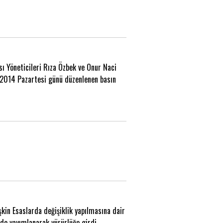
 Yöneticileri Rıza Özbek ve Onur Naci
an 2014 Pazartesi günü düzenlenen basın
kin Esaslarda değişiklik yapılmasına dair
de yayımlanarak yürürlüğe girdi.