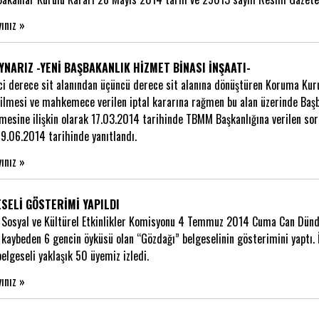
yınız »
OYNARIZ -YENİ BAŞBAKANLIK HİZMET BİNASI İNŞAATI-
nci derece sit alanından üçüncü derece sit alanına dönüştüren Koruma Kur
dilmesi ve mahkemece verilen iptal kararına rağmen bu alan üzerinde Başb
mesine ilişkin olarak 17.03.2014 tarihinde TBMM Başkanlığına verilen so
19.06.2014 tarihinde yanıtlandı.
yınız »
SELİ GÖSTERİMİ YAPILDI
Sosyal ve Kültürel Etkinlikler Komisyonu 4 Temmuz 2014 Cuma Can Dündar
 kaybeden 6 gencin öyküsü olan “Gözdağı” belgeselinin gösterimini yaptı.
elgeseli yaklaşık 50 üyemiz izledi.
yınız »