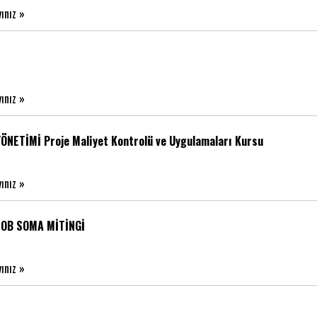
yınız »
yınız »
ÖNETİMİ Proje Maliyet Kontrolü ve Uygulamaları Kursu
yınız »
OB SOMA MİTİNGİ
yınız »