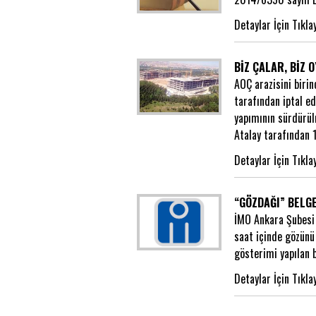
Detaylar İçin Tıkla
BİZ ÇALAR, BİZ 
AOÇ arazisini biri
tarafından iptal e
yapımının sürdürül
Atalay tarafından 
Detaylar İçin Tıkla
“GÖZDAĞI” BELGE
İMO Ankara Şubesi 
saat içinde gözünü
gösterimi yapılan b
Detaylar İçin Tıkla