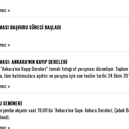
yınız »
MASI BAŞVURU SÜRECİ BAŞLADI
yınız »
MASI: ANKARA’NIN KAYIP DERELERİ
“Ankara’nın Kayıp Dereleri” temalı fotoğraf yarışması düzenliyor. Toplam
u, tüm katılımcılara açıktır ve yarışma için son teslim tarihi 24 Ekim 2
yınız »
U SEMİNERİ
rşembe akşamı saat 19.00’da “Ankara’nın Suyu: Ankara Dereleri, Çubuk Ba
lendi.
yınız »