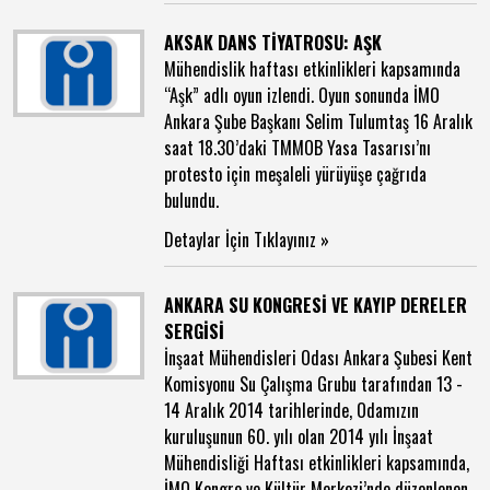
AKSAK DANS TİYATROSU: AŞK
Mühendislik haftası etkinlikleri kapsamında
“Aşk” adlı oyun izlendi. Oyun sonunda İMO
Ankara Şube Başkanı Selim Tulumtaş 16 Aralık
saat 18.30’daki TMMOB Yasa Tasarısı’nı
protesto için meşaleli yürüyüşe çağrıda
bulundu.
Detaylar İçin Tıklayınız »
ANKARA SU KONGRESİ VE KAYIP DERELER
SERGİSİ
İnşaat Mühendisleri Odası Ankara Şubesi Kent
Komisyonu Su Çalışma Grubu tarafından 13 -
14 Aralık 2014 tarihlerinde, Odamızın
kuruluşunun 60. yılı olan 2014 yılı İnşaat
Mühendisliği Haftası etkinlikleri kapsamında,
İMO Kongre ve Kültür Merkezi’nde düzenlenen