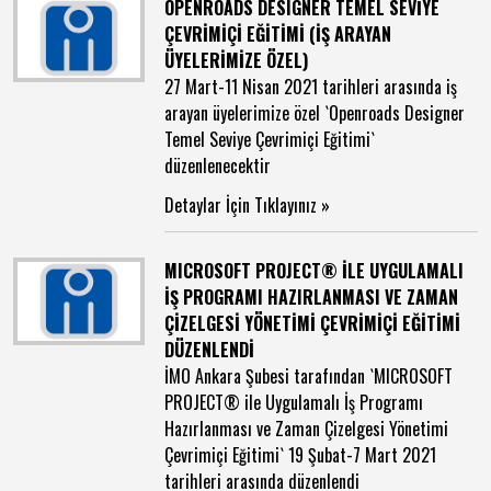
OPENROADS DESIGNER TEMEL SEVİYE
ÇEVRİMİÇİ EĞİTİMİ (İŞ ARAYAN
ÜYELERİMİZE ÖZEL)
27 Mart-11 Nisan 2021 tarihleri arasında iş
arayan üyelerimize özel `Openroads Designer
Temel Seviye Çevrimiçi Eğitimi`
düzenlenecektir
Detaylar İçin Tıklayınız »
MICROSOFT PROJECT® İLE UYGULAMALI
İŞ PROGRAMI HAZIRLANMASI VE ZAMAN
ÇİZELGESİ YÖNETİMİ ÇEVRİMİÇİ EĞİTİMİ
DÜZENLENDİ
İMO Ankara Şubesi tarafından `MICROSOFT
PROJECT® ile Uygulamalı İş Programı
Hazırlanması ve Zaman Çizelgesi Yönetimi
Çevrimiçi Eğitimi` 19 Şubat-7 Mart 2021
tarihleri arasında düzenlendi