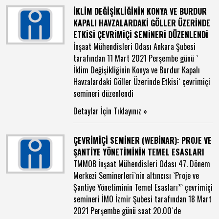
İKLİM DEĞİŞİKLİĞİNİN KONYA VE BURDUR
KAPALI HAVZALARDAKİ GÖLLER ÜZERİNDE
ETKİSİ ÇEVRİMİÇİ SEMİNERİ DÜZENLENDİ
İnşaat Mühendisleri Odası Ankara Şubesi
tarafından 11 Mart 2021 Perşembe günü `
İklim Değişikliğinin Konya ve Burdur Kapalı
Havzalardaki Göller Üzerinde Etkisi` çevrimiçi
semineri düzenlendi
Detaylar İçin Tıklayınız »
ÇEVRİMİÇİ SEMİNER (WEBİNAR): PROJE VE
ŞANTİYE YÖNETİMİNİN TEMEL ESASLARI
TMMOB İnşaat Mühendisleri Odası 47. Dönem
Merkezi Seminerleri`nin altıncısı `Proje ve
Şantiye Yönetiminin Temel Esasları*` çevrimiçi
semineri İMO İzmir Şubesi tarafından 18 Mart
2021 Perşembe günü saat 20.00`de