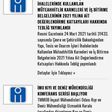
İHALELERİNDE KULLANILAN
MÜTEAHHİTLİK KARNELERİ VE İŞ BİTİRME
BELGELERİNİN 2021 YILINA AİT
DEĞERLENDİRME KATSAYILARI HAKKINDA
TEBLİĞ YAYIMLANDI
Resmi Gazetenin 24 Mart 2021 tarihli 31433.
sayısında Çevre ve Şehircilik Bakanlığından:
Yapı, Tesis ve Onarım İşleri İhalelerinde
Kullanılan Müteahhitlik Karneleri ve İş Bitirme
Belgelerinin 2021 Yılına Ait Değerlendirme
Katsayıları Hakkında Tebliğ yayımlandı
Detaylar İçin Tıklayınız »
İMO KIYI VE DENİZ MÜHENDİSLİĞİ
KONFERANS SERİSİ BAŞLIYOR
TMMOB İnşaat Mühendisleri Odası Kıyı ve
Deniz Mühendisliği Uzmanlık Kurulu
tarafından düzenlenen Kıyı ve Deniz