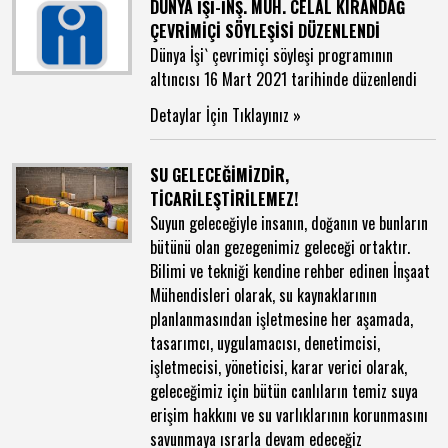
DÜNYA İŞİ-İNŞ. MÜH. CELAL KIRANDAĞ
ÇEVRİMİÇİ SÖYLEŞİSİ DÜZENLENDİ
Dünya İşi` çevrimiçi söyleşi programının
altıncısı 16 Mart 2021 tarihinde düzenlendi
Detaylar İçin Tıklayınız »
SU GELECEĞİMİZDİR,
TİCARİLEŞTİRİLEMEZ!
Suyun geleceğiyle insanın, doğanın ve bunların
bütünü olan gezegenimiz geleceği ortaktır.
Bilimi ve tekniği kendine rehber edinen İnşaat
Mühendisleri olarak, su kaynaklarının
planlanmasından işletmesine her aşamada,
tasarımcı, uygulamacısı, denetimcisi,
işletmecisi, yöneticisi, karar verici olarak,
geleceğimiz için bütün canlıların temiz suya
erişim hakkını ve su varlıklarının korunmasını
savunmaya ısrarla devam edeceğiz