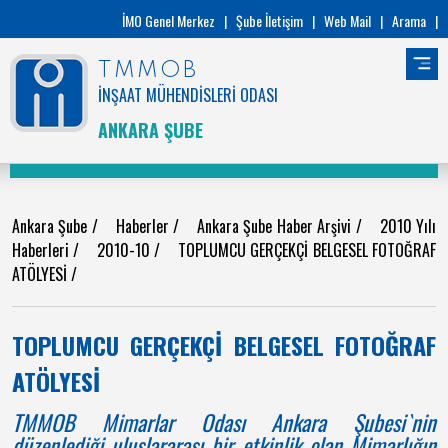
İMO Genel Merkez
|
Şube İletişim
|
Web Mail
|
Arama
|
TMMOB
İNŞAAT MÜHENDİSLERİ ODASI
ANKARA ŞUBE
Ankara Şube
/
Haberler
/
Ankara Şube Haber Arşivi
/
2010 Yılı
Haberleri
/
2010-10
/
TOPLUMCU GERÇEKÇİ BELGESEL FOTOĞRAF
ATÖLYESİ
/
TOPLUMCU GERÇEKÇİ BELGESEL FOTOĞRAF
ATÖLYESİ
TMMOB Mimarlar Odası Ankara Şubesi`nin
düzenlediği uluslararası bir etkinlik olan Mimarlığın