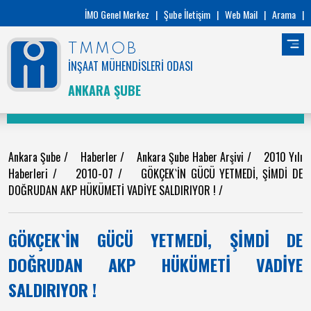
İMO Genel Merkez
|
Şube İletişim
|
Web Mail
|
Arama
|
TMMOB
İNŞAAT MÜHENDİSLERİ ODASI
ANKARA ŞUBE
Ankara Şube
/
Haberler
/
Ankara Şube Haber Arşivi
/
2010 Yılı
Haberleri
/
2010-07
/
GÖKÇEK`İN GÜCÜ YETMEDİ, ŞİMDİ DE
DOĞRUDAN AKP HÜKÜMETİ VADİYE SALDIRIYOR !
/
GÖKÇEK`İN GÜCÜ YETMEDİ, ŞİMDİ DE
DOĞRUDAN AKP HÜKÜMETİ VADİYE
SALDIRIYOR !