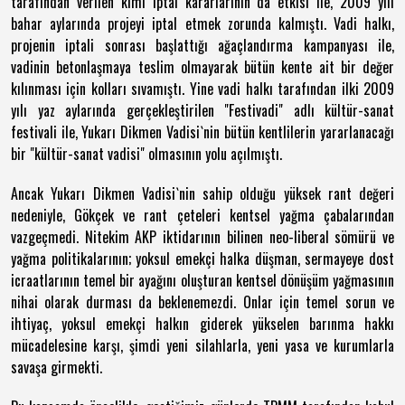
tarafından verilen kimi iptal kararlarının da etkisi ile, 2009 yılı
bahar aylarında projeyi iptal etmek zorunda kalmıştı. Vadi halkı,
projenin iptali sonrası başlattığı ağaçlandırma kampanyası ile,
vadinin betonlaşmaya teslim olmayarak bütün kente ait bir değer
kılınması için kolları sıvamıştı. Yine vadi halkı tarafından ilki 2009
yılı yaz aylarında gerçekleştirilen "Festivadi" adlı kültür-sanat
festivali ile, Yukarı Dikmen Vadisi`nin bütün kentlilerin yararlanacağı
bir "kültür-sanat vadisi" olmasının yolu açılmıştı.
Ancak Yukarı Dikmen Vadisi`nin sahip olduğu yüksek rant değeri
nedeniyle, Gökçek ve rant çeteleri kentsel yağma çabalarından
vazgeçmedi. Nitekim AKP iktidarının bilinen neo-liberal sömürü ve
yağma politikalarının; yoksul emekçi halka düşman, sermayeye dost
icraatlarının temel bir ayağını oluşturan kentsel dönüşüm yağmasının
nihai olarak durması da beklenemezdi. Onlar için temel sorun ve
ihtiyaç, yoksul emekçi halkın giderek yükselen barınma hakkı
mücadelesine karşı, şimdi yeni silahlarla, yeni yasa ve kurumlarla
savaşa girmekti.