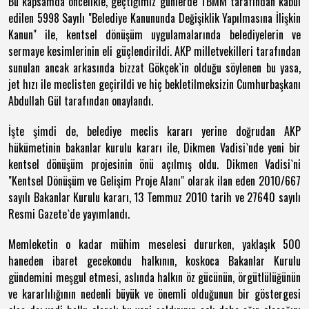
Bu kapsamda öncelikle, geçtiğimiz günlerde TBMM tarafından kabul
edilen 5998 Sayılı "Belediye Kanununda Değişiklik Yapılmasına İlişkin
Kanun" ile, kentsel dönüşüm uygulamalarında belediyelerin ve
sermaye kesimlerinin eli güçlendirildi. AKP milletvekilleri tarafından
sunulan ancak arkasında bizzat Gökçek`in olduğu söylenen bu yasa,
jet hızı ile meclisten geçirildi ve hiç bekletilmeksizin Cumhurbaşkanı
Abdullah Gül tarafından onaylandı.
İşte şimdi de, belediye meclis kararı yerine doğrudan AKP
hükümetinin bakanlar kurulu kararı ile, Dikmen Vadisi`nde yeni bir
kentsel dönüşüm projesinin önü açılmış oldu. Dikmen Vadisi`ni
"Kentsel Dönüşüm ve Gelişim Proje Alanı" olarak ilan eden 2010/667
sayılı Bakanlar Kurulu kararı, 13 Temmuz 2010 tarih ve 27640 sayılı
Resmi Gazete`de yayımlandı.
Memleketin o kadar mühim meselesi dururken, yaklaşık 500
haneden ibaret gecekondu halkının, koskoca Bakanlar Kurulu
gündemini meşgul etmesi, aslında halkın öz gücünün, örgütlülüğünün
ve kararlılığının nedenli büyük ve önemli olduğunun bir göstergesi