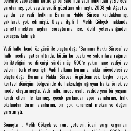
belediye zabıtasının katıldığı bu saldırıda vadi halkından yüzlercesi
yaralanmış, çok sayıda vadili gözaltına alınmıştı. 2008 yılı Ağustos
ayında ise vadi halkının Barınma Hakkı Bürosu kundaklanmış,
yakılarak yok edilmişti. Olayla ilgili İ. Melih Gökçek hakkında
azmettirmekten açılan soruşturma ise, delil yetersizliğinden
sonuçsuz kalmıştı.
Vadi halkı, kendi öz gücü ile oluşturduğu "Barınma Hakkı Bürosu" ve
halk meclisi çatısı altında, bütün bu baskı ve saldırılara rağmen
birlikteliğini ve direnişi sürdürmüş; 500`e yakın hane vadiyi ve
evlerini terk etmemişti. Vadi halkının barınma hakkı mücadelesi ve
oluşturduğu Barınma Hakkı Bürosu örgütlenmesi, başka birçok
kentsel dönüşüm bölgesinde de haksızlığa uğrayan halka örnek ve
model oluşturmuştu. Vadi halkı, imece usulü, vadide yeni bir yaşamı
kendi elleri ile kurmuş, çocuk parkından spor sahalarına, halk
okulundan tarım alanlarına, bir çok kurumsal mekan ve değeri
yaratmıştı.
Sonuçta İ. Melih Gökçek ve rant çeteleri, idari yargı organları