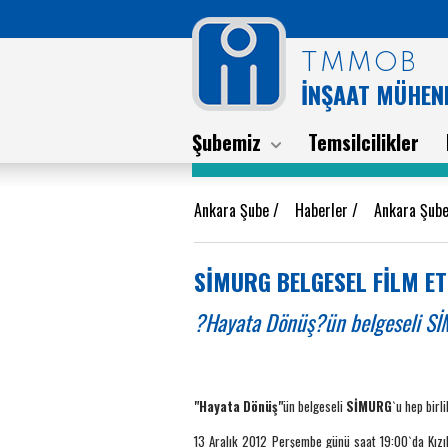
TMMOB
İNŞAAT MÜHEND
Şubemiz
Temsilcilikler
Ankara Şube
/
Haberler
/
Ankara Şube
SİMURG BELGESEL FİLM ET
?Hayata Dönüş?ün belgeseli SİM
"Hayata Dönüş"
ün belgeseli
SİMURG
`u hep birl
13 Aralık 2012 Perşembe günü saat 19:00`da Kız