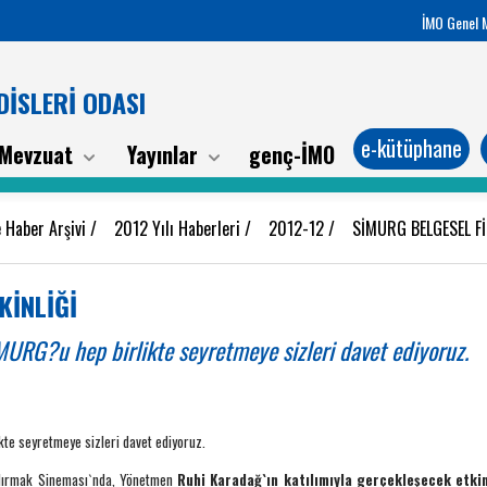
İMO Genel 
İSLERİ ODASI
e-kütüphane
Mevzuat
Yayınlar
genç-İMO
 Haber Arşivi
/
2012 Yılı Haberleri
/
2012-12
/
SİMURG BELGESEL Fİ
KİNLİĞİ
URG?u hep birlikte seyretmeye sizleri davet ediyoruz.
ikte seyretmeye sizleri davet ediyoruz.
ılırmak Sineması`nda, Yönetmen
Ruhi Karadağ
`ın katılımıyla gerçekleşecek etkin