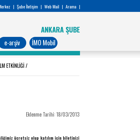
Merkez
|
Şube İletişim
|
Web Mail
|
Arama
|
ANKARA ŞUBE
e-arşiv
İMO Mobil
LM ETKİNLİĞİ
/
Eklenme Tarihi: 18/03/2013
liğimiz ücretsiz olup katılım için biletinizi