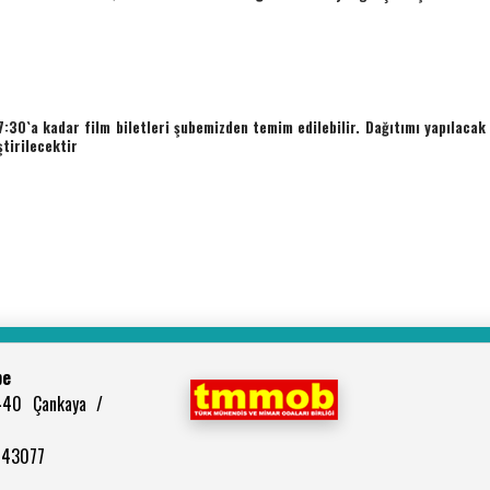
:30`a kadar film biletleri şubemizden temim edilebilir. Dağıtımı yapılacak
ştirilecektir
be
440 Çankaya /
2943077