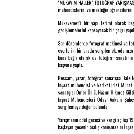
"MUKAVİM HALLER" FOTOĞRAF YARIŞMASI Ö
mühendislerini ve mesleğin öğrencilerini
Mukavemet`i bir yapı terimi olarak ba
genişlemelerini kapsayacak bir çağrı yapıl
Son dönemlerde fotoğraf makinesi ve foto
eserlerini bir arada sergilemek, odamıza
buna bağlı olarak da fotoğraf sanatını
başvuru yaptı.
Ressam, yazar, fotoğraf sanatçısı Jale 
inşaat mühendisi ve karikatürist Murat Ö
sanatçısı Ömer Ünlü, Nazım Hikmet Kültür
İnşaat Mühendisleri Odası Ankara Şubes
sergilemeye değer bulundu.
Yarışmanın ödül gecesi ve sergi açılışı 1
başlayan gecenin açılış konuşmasını İnşa