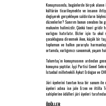
Konuşmasında, bugünlerde birçok alanın i
kültürün ticarileşmekte ve insanın ihti
değişerek gerçekleşen saldırıların böyles
düzenlerler? Sanırım bunun cevabını bu ge
mukavim halimizdir. Çünkü teori gridir ha
varlığını hatırlatır. Bizler için ta oku
çocukluğuna direnmek iken, küçük bir taş 
toplumun ve halkın yararıyla harmanlay
ortamda, varlığımızı savunmak, yaşam hak
Tulumtaş`ın konuşmasının ardından gecey
konuşma yaptılar. İşçi Partisi Genel Sek
İstanbul milletvekili Aykut Erdoğan ve CHP
Jüri üyelerini tanıtan kısa bir sunum il
üyeleri adına ise jale Erzen ve Atilla 
sahiplerine ödülleri jüri üyeleri tarafında
ÖDÜLLER