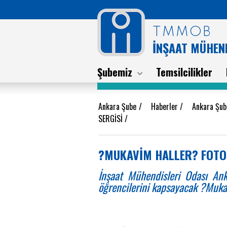
TMMOB
İNŞAAT MÜHEND
Şubemiz
Temsilcilikler
Ankara Şube
/
Haberler
/
Ankara Şub
SERGİSİ
/
?MUKAVİM HALLER? FOTOĞ
İnşaat Mühendisleri Odası Ank
öğrencilerini kapsayacak ?Mukav