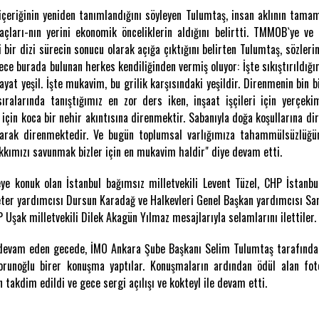
çeriğinin yeniden tanımlandığını söyleyen Tulumtaş, insan aklının tama
yaçları-nın yerini ekonomik önceliklerin aldığını belirtti. TMMOB`ye ve
i bir dizi sürecin sonucu olarak açığa çıktığını belirten Tulumtaş, sözle
ce burada bulunan herkes kendiliğinden vermiş oluyor: İşte sıkıştırıldığı
yat yeşil. İşte mukavim, bu grilik karşısındaki yeşildir. Direnmenin bin bi
l sıralarında tanıştığımız en zor ders iken, inşaat işçileri için yerçek
için koca bir nehir akıntısına direnmektir. Sabanıyla doğa koşullarına dir
arak direnmektedir. Ve bugün toplumsal varlığımıza tahammülsüzlüğün 
kımızı savunmak bizler için en mukavim haldir" diye devam etti.
e konuk olan İstanbul bağımsız milletvekili Levent Tüzel, CHP İstanbul
reter yardımcısı Dursun Karadağ ve Halkevleri Genel Başkan yardımcısı S
 Uşak milletvekili Dilek Akagün Yılmaz mesajlarıyla selamlarını ilettiler.
e devam eden gecede, İMO Ankara Şube Başkanı Selim Tulumtaş tarafından 
Torunoğlu birer konuşma yaptılar. Konuşmaların ardından ödül alan fot
n takdim edildi ve gece sergi açılışı ve kokteyl ile devam etti.