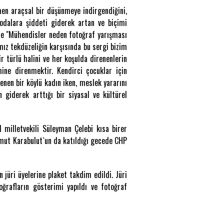
men araçsal bir düşünmeye indirgendiğini,
 odalara şiddeti giderek artan ve biçimi
rine "Mühendisler neden fotoğraf yarışması
mız tekdüzeliğin karşısında bu sergi bizim
r türlü halini ve her koşulda direnenlerin
imine direnmektir. Kendirci çocuklar için
enen bir köylü kadın iken, meslek yararını
giderek arttığı bir siyasal ve kültürel
 milletvekili Süleyman Çelebi kısa birer
amut Karabulut`un da katıldığı gecede CHP
jüri üyelerine plaket takdim edildi. Jüri
oğrafların gösterimi yapıldı ve fotoğraf