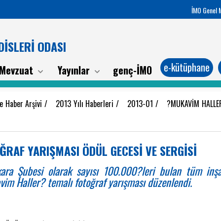
İMO Genel 
İSLERİ ODASI
e-kütüphane
Mevzuat
Yayınlar
genç-İMO
e Haber Arşivi
/
2013 Yılı Haberleri
/
2013-01
/
?MUKAVİM HALLER
RAF YARIŞMASI ÖDÜL GECESİ VE SERGİSİ
ara Şubesi olarak sayısı 100.000?leri bulan tüm inş
im Haller? temalı fotoğraf yarışması düzenlendi.