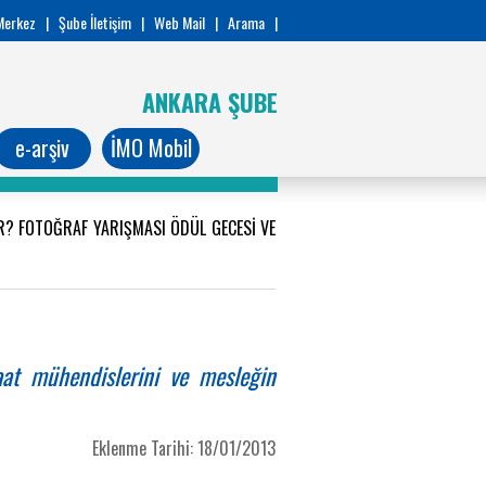
Merkez
|
Şube İletişim
|
Web Mail
|
Arama
|
ANKARA ŞUBE
e-arşiv
İMO Mobil
? FOTOĞRAF YARIŞMASI ÖDÜL GECESİ VE
aat mühendislerini ve mesleğin
Eklenme Tarihi: 18/01/2013