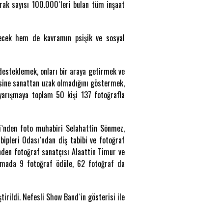
k sayısı 100.000`leri bulan tüm inşaat
tecek hem de kavramın psişik ve sosyal
desteklemek, onları bir araya getirmek ve
ksine sanattan uzak olmadığını göstermek,
yarışmaya toplam 50 kişi 137 fotoğrafla
ği`nden foto muhabiri Selahattin Sönmez,
bipleri Odası`ndan diş tabibi ve fotoğraf
nden fotoğraf sanatçısı Alaattin Timur ve
ışmada 9 fotoğraf ödüle, 62 fotoğraf da
irildi. Nefesli Show Band`in gösterisi ile