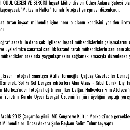
DÜL GECESİ VE SERGİSİ İnşaat Mühendisleri Odası Ankara Şubesi olara
 kapsayacak "Mukavim Haller" temalı fotoğraf yarışması düzenlendi.
şat tutan inşaat mühendisliğine hem o alanın kendisini yeniden üre
dı.
ğraf sanatı ile daha çok ilgilenen inşaat mühendislerinin çalışmalarını 
 ve üyelerimize sanatsal canlılık kazandırarak mühendislerin sanılanın a
n mühendisler arasında yaygınlaşmasını sağlamak amacıyla düzenlenen 
N. Erzen, fotoğraf sanatçısı Atilla Torunoğlu, Çağdaş Gazeteciler Derne
zmenek, Sol Fa Sol Dergisi editörleri Akın Atauz - Sibel Durak, Diş Ta
 Merkezi`nden fotoğraf eğitmeni İlker Dalğar, Halkevleri Film Atölyesi`
i Yönetim Kurulu Üyesi Esergül Özdemir`in jüri üyeliğini yaptığı yar
9 Aralık 2012 Çarşamba günü İMO Kongre ve Kültür Merke-zi`nde gerçekleşt
at Mühendisleri Odası Ankara Şube Başkanı Selim Tulumtaş yaptı.