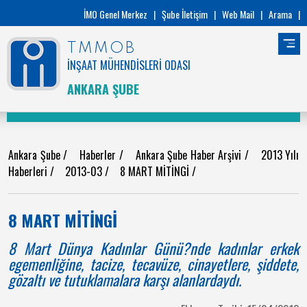
İMO Genel Merkez
|
Şube İletişim
|
Web Mail
|
Arama
|
TMMOB
İNŞAAT MÜHENDİSLERİ ODASI
ANKARA ŞUBE
Ankara Şube
/
Haberler
/
Ankara Şube Haber Arşivi
/
2013 Yılı
Haberleri
/
2013-03
/
8 MART MİTİNGİ
/
8 MART MİTİNGİ
8 Mart Dünya Kadınlar Günü?nde kadınlar erkek
egemenliğine, tacize, tecavüze, cinayetlere, şiddete,
gözaltı ve tutuklamalara karşı alanlardaydı.