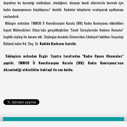
dayatılan bu karanlığı reddediyor, istediğimiz dünyayı kendi ellerimizle kurmak için
kadın dayanışmasını büyütüyoruz" denildi. Kadınlar taleplerini sıralayarak açıklamayı
sonlandırdı.
Mitingin ardından TMMOB İl Koordinasyon Kurulu (İKK) Kadın Komisyonu etkinlikleri
İnşaat Mühendisleri Odası`nda gerçekleştirilen "Emek Süreçlerinde Kadının Konumu"
başlıklı söyleşi ile devam etti. Söyleşiye Anadolu Üniversitesi Edebiyat Fakültesi Sosyoloji
Bölümü`nden Yrd. Doç. Dr.
Nadide Karkıner
katıldı.
Söyleşinin ardından Özgür Tiyatro tarafından "Kadın Oyunu Okumaları"
yapıldı. TMMOB İl Koordinasyon Kurulu (İKK) Kadın Komisyonu`nun
düzenlediği etkinlikler kokteyl ile son buldu.