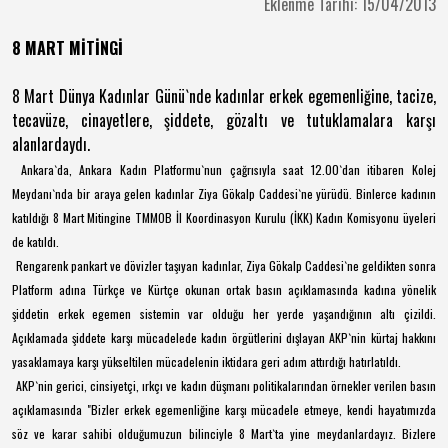
Eklenme Tarihi: 15/04/2013
8 MART MİTİNGİ
8 Mart Dünya Kadınlar Günü`nde kadınlar erkek egemenliğine, tacize,
tecavüze, cinayetlere, şiddete, gözaltı ve tutuklamalara karşı
alanlardaydı.
Ankara`da, Ankara Kadın Platformu`nun çağrısıyla saat 12.00`dan itibaren Kolej
Meydanı`nda bir araya gelen kadınlar Ziya Gökalp Caddesi`ne yürüdü. Binlerce kadının
katıldığı 8 Mart Mitingine TMMOB İl Koordinasyon Kurulu (İKK) Kadın Komisyonu üyeleri
de katıldı.
Rengarenk pankart ve dövizler taşıyan kadınlar, Ziya Gökalp Caddesi`ne geldikten sonra
Platform adına Türkçe ve Kürtçe okunan ortak basın açıklamasında kadına yönelik
şiddetin erkek egemen sistemin var olduğu her yerde yaşandığının altı çizildi.
Açıklamada şiddete karşı mücadelede kadın örgütlerini dışlayan AKP`nin kürtaj hakkını
yasaklamaya karşı yükseltilen mücadelenin iktidara geri adım attırdığı hatırlatıldı.
AKP`nin gerici, cinsiyetçi, ırkçı ve kadın düşmanı politikalarından örnekler verilen basın
açıklamasında "Bizler erkek egemenliğine karşı mücadele etmeye, kendi hayatımızda
söz ve karar sahibi olduğumuzun bilinciyle 8 Mart`ta yine meydanlardayız. Bizlere