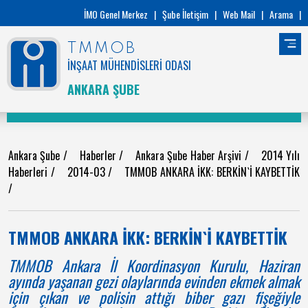
İMO Genel Merkez
|
Şube İletişim
|
Web Mail
|
Arama
|
TMMOB
İNŞAAT MÜHENDİSLERİ ODASI
ANKARA ŞUBE
Ankara Şube
/
Haberler
/
Ankara Şube Haber Arşivi
/
2014 Yılı
Haberleri
/
2014-03
/
TMMOB ANKARA İKK: BERKİN`İ KAYBETTİK
/
TMMOB ANKARA İKK: BERKİN`İ KAYBETTİK
TMMOB Ankara İl Koordinasyon Kurulu, Haziran
ayında yaşanan gezi olaylarında evinden ekmek almak
için çıkan ve polisin attığı biber gazı fişeğiyle