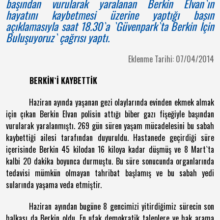
başından vurularak yaralanan Berkin Elvan`ın
hayatını kaybetmesi üzerine yaptığı basın
açıklamasıyla saat 18.30`a `Güvenpark`ta Berkin İçin
Buluşuyoruz` çağrısı yaptı.
Eklenme Tarihi: 07/04/2014
BERKİN`İ KAYBETTİK
Haziran ayında yaşanan gezi olaylarında evinden ekmek almak
için çıkan Berkin Elvan polisin attığı biber gazı fişeğiyle başından
vurularak yaralanmıştı. 269 gün süren yaşam mücadelesini bu sabah
kaybettiği ailesi tarafından duyuruldu. Hastanede geçirdiği süre
içerisinde Berkin 45 kilodan 16 kiloya kadar düşmüş ve 8 Mart`ta
kalbi 20 dakika boyunca durmuştu. Bu süre sonucunda organlarında
tedavisi mümkün olmayan tahribat başlamış ve bu sabah yedi
sularında yaşama veda etmiştir.
Haziran ayından bugüne 8 gencimizi yitirdiğimiz sürecin son
halkası da Berkin oldu. En ufak demokratik taleplere ve hak arama