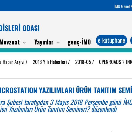
İMO Genel 
İSLERİ ODASI
e-kütüphane
Mevzuat
Yayınlar
genç-İMO
e Haber Arşivi
/
2018 Yılı Haberleri
/
2018-05
/
OPENROADS ? IN
CROSTATION YAZILIMLARI ÜRÜN TANITIM SEMİ
kara Şubesi tarafından 3 Mayıs 2018 Perşembe günü İM
on Yazılımları Ürün Tanıtım Semineri? düzenlendi