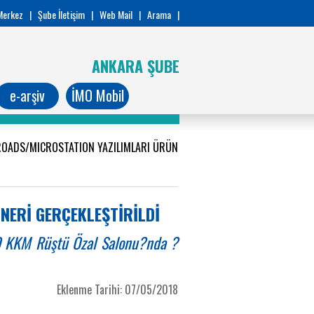
Merkez
|
Şube İletişim
|
Web Mail
|
Arama
|
ANKARA ŞUBE
e-arşiv
İMO Mobil
ROADS/MICROSTATION YAZILIMLARI ÜRÜN
NERİ GERÇEKLEŞTİRİLDİ
O KKM Rüştü Özal Salonu?nda ?
Eklenme Tarihi: 07/05/2018