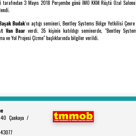
si tarafından 3 Mayıs 2018 Perşembe günü İMO KKM Rüştü Özal Salonu
lendi.
Başak Budak
`ın açtığı semineri, Bentley Systems Bölge Yetkilisi Çevr
st Van Baar
verdi. 35 kişinin katıldığı seminerde, "Bentley Syste
a ve Yol Projesi Çizme" başlıklarında bilgiler verildi.
be
440 Çankaya /
2943077