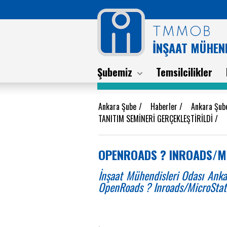
TMMOB
İNŞAAT MÜHEND
Şubemiz
Temsilcilikler
Ankara Şube
/
Haberler
/
Ankara Şub
TANITIM SEMİNERİ GERÇEKLEŞTİRİLDİ
/
OPENROADS ? INROADS/MI
İnşaat Mühendisleri Odası An
OpenRoads ? Inroads/MicroStati