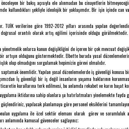
nı önceleyen bir bakış açısıyla ele alınmadan bu cinayetlerin bitmeyeceği
de kullandıkları şekliyle ideolojik bir yaklaşımdır. Bir işin içinde can v
ktır. TUİK verilerine göre 1992-2012 yılları arasında yapılan değerlendi
oğrusal orantılı olarak artış eğilimi içerisinde olduğu görülmektedi
rca yönetmelik onlarca kanun değişikliğini de içeren bir çok mevzuat değişik
 bir artışın olduğunu göstermektedir. Elbette burada yasal düzenlemeleri
lışlık olup olmadığını sorgulamak hepimizin görevi olmalıdır.
i saptamak önemlidir. Yapılan yasal düzenlemelerde iş güvenliği konusu bir
mızdan İş güvenliği bir iş değil insanların yaşama haklarının korunmas
in ticaretin kurallarına terk edilmesi, bu anlamda rekabet ve karın başat 
 uygulama iktidarına sahip olanlara şu hatırlatmaları yinelemekte fayda g
nı güçlendiriniz, yapılacak planlamaya göre personel eksiklerini tamamlayın
onulan uygulama ile özel sektör elemanı olarak görev ve sorumluluk 
kları anlamında kamusal güvenceler sağlayınız;