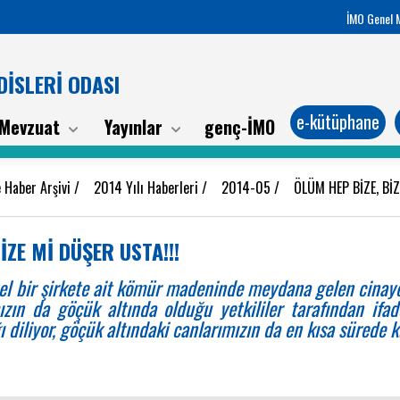
İMO Genel 
İSLERİ ODASI
e-kütüphane
Mevzuat
Yayınlar
genç-İMO
 Haber Arşivi
/
2014 Yılı Haberleri
/
2014-05
/
ÖLÜM HEP BİZE, BİZ
İZE Mİ DÜŞER USTA!!!
el bir şirkete ait kömür madeninde meydana gelen cinaye
zın da göçük altında olduğu yetkililer tarafından ifad
ı diliyor, göçük altındaki canlarımızın da en kısa sürede k