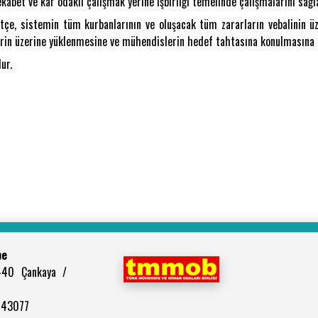
kabet ve kar odaklı çalışmak yerine işbirliği temelinde çalışmalarını sağl
çe, sistemin tüm kurbanlarının ve oluşacak tüm zararların vebalinin üze
rin üzerine yüklenmesine ve mühendislerin hedef tahtasına konulmasına iz
ur.
be
440 Çankaya /
2943077