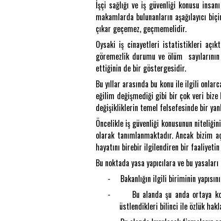
İşçi sağlığı ve iş güvenliği konusu insa
makamlarda bulunanların aşağılayıcı biçim
çıkar geçemez, geçmemelidir.
Oysaki iş cinayetleri istatistikleri açı
göremezlik durumu ve ölüm sayılarının d
ettiğinin de bir göstergesidir.
Bu yıllar arasında bu konu ile ilgili onla
eğilim değişmediği gibi bir çok veri bize
değişikliklerin temel felsefesinde bir yan
Öncelikle iş güvenliği konusunun niteliğin
olarak tanımlanmaktadır. Ancak bizim açı
hayatını birebir ilgilendiren bir faaliyet
Bu noktada yasa yapıcılara ve bu yasaları
-
Bakanlığın ilgili biriminin yapısı
-
Bu alanda şu anda ortaya k
üstlendikleri bilinci ile özlük ha