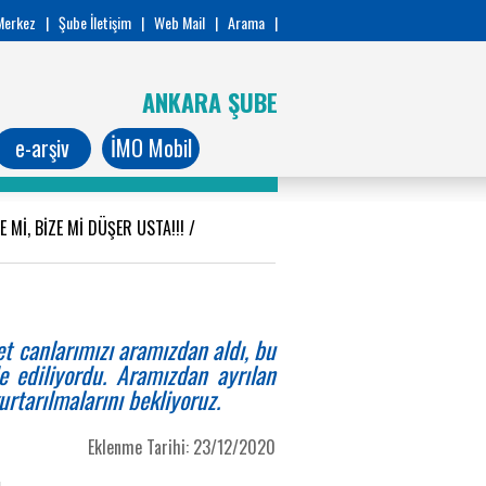
Merkez
|
Şube İletişim
|
Web Mail
|
Arama
|
ANKARA ŞUBE
e-arşiv
İMO Mobil
E Mİ, BİZE Mİ DÜŞER USTA!!!
/
t canlarımızı aramızdan aldı, bu
e ediliyordu. Aramızdan ayrılan
urtarılmalarını bekliyoruz.
Eklenme Tarihi: 23/12/2020