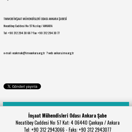
TMMOB İNŞAAT MÜHENDİSLERİ ODASI ANKARA ŞUBESİ
Necatibey Caddesi No: 57 Kızılay / ANKARA
Tel: +90 312 294 30 66 ? Fax: +90 312 294 30 77
e-mail: ecakmak@imoankara.org.tr ? web: ankara.imo.org.tr
İnşaat Mühendisleri Odası Ankara Şube
Necatibey Caddesi No: 57 Kat: 4 06440 Çankaya / Ankara
Tel: +90 312 2943066 - Faks: +90 312 2943077