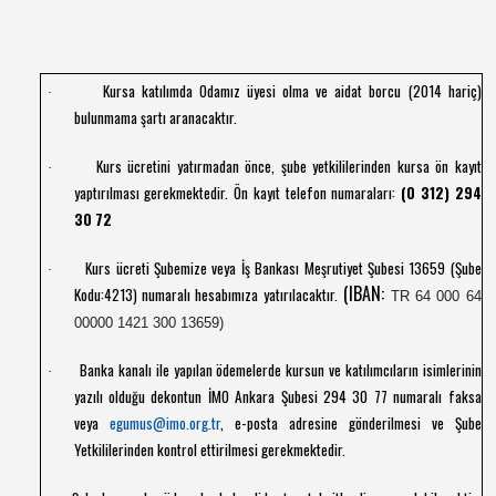
Kursa katılımda Odamız üyesi olma ve aidat borcu (2014 hariç)
·
bulunmama şartı aranacaktır.
Kurs ücretini yatırmadan önce, şube yetkililerinden kursa ön kayıt
·
yaptırılması gerekmektedir. Ön kayıt telefon numaraları:
(0 312) 294
30 72
Kurs ücreti Şubemize veya İş Bankası Meşrutiyet Şubesi 13659 (Şube
·
(IBAN:
Kodu:4213) numaralı hesabımıza yatırılacaktır.
TR 64 000 64
00000 1421 300 13659)
Banka kanalı ile yapılan ödemelerde kursun ve katılımcıların isimlerinin
·
yazılı olduğu dekontun İMO Ankara Şubesi 294 30 77 numaralı faksa
veya
egumus@imo.org.tr
, e-posta adresine gönderilmesi ve Şube
Yetkililerinden kontrol ettirilmesi gerekmektedir.