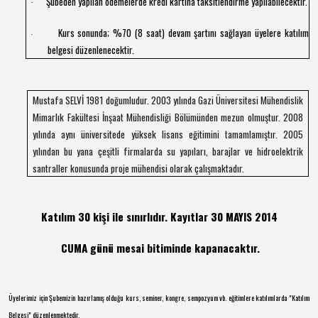
Şubeden yapılan ödemelerde kredi kartına taksitlendirme yapılabilecektir.
·
Kurs sonunda; %70 (8 saat) devam şartını sağlayan üyelere katılım
·
belgesi düzenlenecektir.
Mustafa SELVİ 1981 doğumludur. 2003 yılında Gazi Üniversitesi Mühendislik
Mimarlık Fakültesi İnşaat Mühendisliği Bölümünden mezun olmuştur. 2008
yılında aynı üniversitede yüksek lisans eğitimini tamamlamıştır. 2005
yılından bu yana çeşitli firmalarda su yapıları, barajlar ve hidroelektrik
santraller konusunda proje mühendisi olarak çalışmaktadır.
Katılım 30 kişi ile sınırlıdır. Kayıtlar 30 MAYIS 2014
CUMA günü mesai bitiminde kapanacaktır.
Üyelerimiz için Şubemizin hazırlamış olduğu kurs, seminer, kongre, sempozyum vb. eğitimlere katılımlarda "Katılım
Belgesi" düzenlenmektedir.