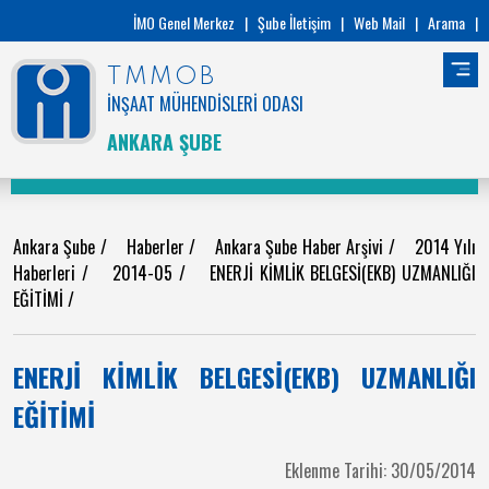
İMO Genel Merkez
|
Şube İletişim
|
Web Mail
|
Arama
|
TMMOB
İNŞAAT MÜHENDİSLERİ ODASI
ANKARA ŞUBE
Ankara Şube
/
Haberler
/
Ankara Şube Haber Arşivi
/
2014 Yılı
Haberleri
/
2014-05
/
ENERJİ KİMLİK BELGESİ(EKB) UZMANLIĞI
EĞİTİMİ
/
ENERJİ KİMLİK BELGESİ(EKB) UZMANLIĞI
EĞİTİMİ
Eklenme Tarihi: 30/05/2014