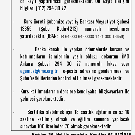
ön kayıt yaptırılması gerekmektedir. Ön Kayıt iletişim
bilgileri (312) 294 30 72
Kurs ücreti Şubemize veya İş Bankası Meşrutiyet Şubesi
·
13659 (Şube Kodu:4213) numaralı hesabımıza
yatırılacaktır. (IBAN:
TR 64 000 64 00000 1421 300 13659)
Banka kanalı ile yapılan ödemelerde kursun ve
·
katılımcıların isimlerinin yazılı olduğu dekontun İMO
Ankara Şubesi 294 30 77 numaralı faksa veya
egumus@imo.org.tr
e-posta adresine gönderilmesi ve
Şube Yetkililerinden kontrol ettirilmesi gerekmektedir.
Kurs katılımcılarının derslere kendi şahsi bilgisayarları ile
·
gelmesi gerekmektedir.
Sertifika alabilmek için 18 saatlik eğitimin en az 16
·
saatine katılmış olmak ve eğitim sonunda yapılacak
sınavdan 100 üzerinden 70 almak gerekmektedir.
Katılım 30 kişi ile sınırlıdır. Kayıtlar 06 HAZİRAN