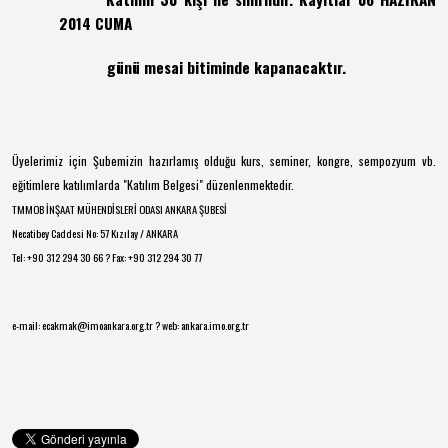
2014 CUMA
günü mesai bitiminde kapanacaktır.
Üyelerimiz için Şubemizin hazırlamış olduğu kurs, seminer, kongre, sempozyum vb.
eğitimlere katılımlarda "Katılım Belgesi" düzenlenmektedir.
TMMOB İNŞAAT MÜHENDİSLERİ ODASI ANKARA ŞUBESİ
Necatibey Caddesi No: 57 Kızılay / ANKARA
Tel: +90 312 294 30 66 ? Fax: +90 312 294 30 77
e-mail: ecakmak@imoankara.org.tr ? web: ankara.imo.org.tr