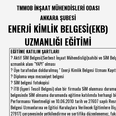
TMMOB İNŞAAT MÜHENDİSLERİ ODASI
ANKARA ŞUBESİ
ENERJİ KİMLİK BELGESİ(EKB)
UZMANLIĞI EĞİTİMİ
EĞİTİME KATILIM ŞARTLARI
? Aktif SİM Belgesi(Serbest İnşaat Mühendisliği)sahibi ve SİM Be
uzmanlık alanı "YAPI" olması
? Üye tarafından doldurulmuş " Enerji Kimlik Belgesi Uzmanı Kayı
? Diploma veya mezuniyet belgesi
? SİM belgesi fotokopisi
? İTB (İşyeri Tescil Belgesi) olan bir firmada SİM olunması durum
belgesinde SİM olmama durumunda eğitime katılımda herhangi bir k
Performansı Yönetmeliği ve 10.06.2010 tarih ve 27607 sayılı Resm
Belgesi Uzmanlarına ve Eğitici Kuruluşlara Verilecek Eğitimlere İli
27917] çerçevesinde yetkilendirme ve sertifika düzenlenemez, faka