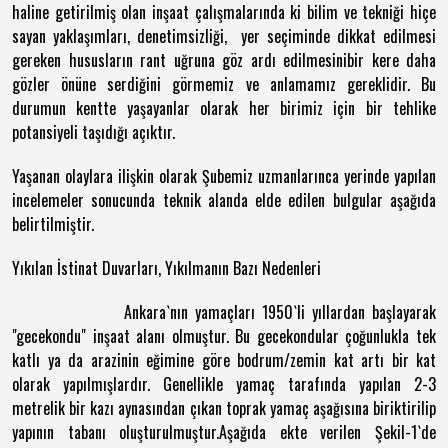
haline getirilmiş olan inşaat çalışmalarında ki bilim ve tekniği hiçe
sayan yaklaşımları, denetimsizliği, yer seçiminde dikkat edilmesi
gereken hususların rant uğruna göz ardı edilmesinibir kere daha
gözler önüne serdiğini görmemiz ve anlamamız gereklidir. Bu
durumun kentte yaşayanlar olarak her birimiz için bir tehlike
potansiyeli taşıdığı açıktır.
Yaşanan olaylara ilişkin olarak Şubemiz uzmanlarınca yerinde yapılan
incelemeler sonucunda teknik alanda elde edilen bulgular aşağıda
belirtilmiştir.
Yıkılan İstinat Duvarları, Yıkılmanın Bazı Nedenleri
Ankara`nın yamaçları 1950`li yıllardan başlayarak
"gecekondu" inşaat alanı olmuştur. Bu gecekondular çoğunlukla tek
katlı ya da arazinin eğimine göre bodrum/zemin kat artı bir kat
olarak yapılmışlardır. Genellikle yamaç tarafında yapılan 2-3
metrelik bir kazı aynasından çıkan toprak yamaç aşağısına biriktirilip
yapının tabanı oluşturulmuştur.Aşağıda ekte verilen Şekil-1`de