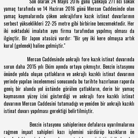
Son olarak 24 Mayıs 2016 günü Çankaya 271 nci sokak
yamaç tarafında ve 14 Haziran 2016 günü Mercan Caddesinde olan
yamaç kaymalarında çöken ankrajlıfore kazık istinat duvarlarının
serbest yükseklikleri 22-25 metre gibi birbirine benzemektedir. Her
iki noktadaki imalatın aynı firma tarafından yapılmış olması da
ilginçtir. Bir Japon atasözü vardır: "Bir şey iki kere olmuşsa artık
kural (gelenek) haline gelmiştir."
Mercan Caddesinde ankrajlı fore kazık istinat duvarında
sorun daha 2015 yılı Ekim ayında ortaya çıkmıştır. Benzin istasyonu
önünde yolda oluşan çatlakların ve ankrajlı kazıklı istinat duvarının
yerinde yapılan incelenmesi sonucunda bu tarihte hazırlanan raporda
geniş bir alanda yol üstünde görülen çatlakların, derin bir yamaç
kaymasının yüzey izini gösterdiği ve ankrajlı fore kazıklı istinat
duvarının Mercan Caddesini tutamadığı ve yeniden bir ankrajlı kazıklı
istinat duvarı yapılması gerektiği belirtilmiştir.
Benzin istasyonu sahiplerince defalarca uyarılmalarına
rağmen inşaat sahipleri kazı işlemini sürdürüp kazıkların ön