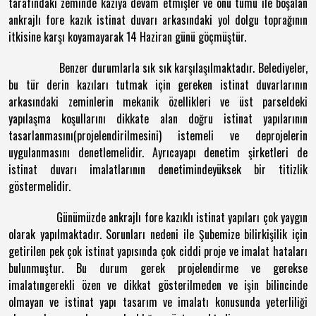
tarafındaki zeminde kazıya devam etmişler ve önü tümü ile boşalan
ankrajlı fore kazık istinat duvarı arkasındaki yol dolgu toprağının
itkisine karşı koyamayarak 14 Haziran günü göçmüştür.
Benzer durumlarla sık sık karşılaşılmaktadır. Belediyeler,
bu tür derin kazıları tutmak için gereken istinat duvarlarının
arkasındaki zeminlerin mekanik özellikleri ve üst parseldeki
yapılaşma koşullarını dikkate alan doğru istinat yapılarının
tasarlanmasını(projelendirilmesini) istemeli ve deprojelerin
uygulanmasını denetlemelidir. Ayrıcayapı denetim şirketleri de
istinat duvarı imalatlarının denetimindeyüksek bir titizlik
göstermelidir.
Günümüzde ankrajlı fore kazıklı istinat yapıları çok yaygın
olarak yapılmaktadır. Sorunları nedeni ile Şubemize bilirkişilik için
getirilen pek çok istinat yapısında çok ciddi proje ve imalat hataları
bulunmuştur. Bu durum gerek projelendirme ve gerekse
imalatıngerekli özen ve dikkat gösterilmeden ve işin bilincinde
olmayan ve istinat yapı tasarım ve imalatı konusunda yeterliliği