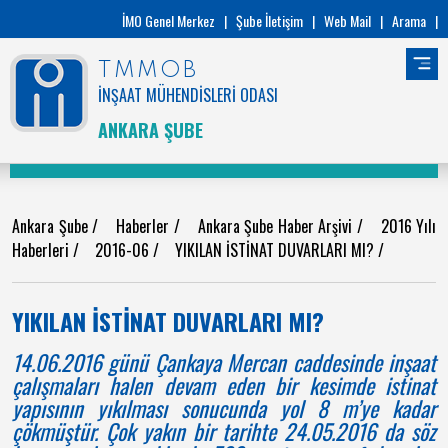
İMO Genel Merkez
|
Şube İletişim
|
Web Mail
|
Arama
|
TMMOB
İNŞAAT MÜHENDİSLERİ ODASI
ANKARA ŞUBE
Ankara Şube
/
Haberler
/
Ankara Şube Haber Arşivi
/
2016 Yılı
Haberleri
/
2016-06
/
YIKILAN İSTİNAT DUVARLARI MI?
/
YIKILAN İSTİNAT DUVARLARI MI?
14.06.2016 günü Çankaya Mercan caddesinde inşaat
çalışmaları halen devam eden bir kesimde istinat
yapısının yıkılması sonucunda yol 8 m’ye kadar
çökmüştür. Çok yakın bir tarihte 24.05.2016 da söz