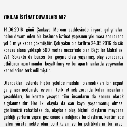
YIKILAN İSTİNAT DUVARLARI MI?
14.06.2016 günü Çankaya Mercan caddesinde inşaat çalışmaları
halen devam eden bir kesimde istinat yapısının yıkılması sonucunda
yol 8 m`ye kadar çökmüştür. Çok yakın bir tarihte 24.05.2016 da söz
konusu alana yaklaşık 500 metre mesafede olan Bağcılar Mahallesi
271. Sokakta da benzer bir göçme olayı yaşanmış, olay sonucunda
etkilenen apartmanlar boşaltılmış ve bu apartmanlarda yaşayanlar
kaderlerine terk edilmiştir.
Oturdukları evlerde hiçbir şekilde müdahil olamadıkları bir inşaat
çalışması nedeniyle evlerini terk etmek zorunda kalan insanların
yaşadıkları, bu kentte yaşayan tüm insanların da sorunu olarak
algılanmalıdır. Her iki olayda da can kaybı yaşanmamış olması
gönlümüzü rahatlatsa da, olayların oluş biçimi, olayların meydana
geldiği yerlerin yapısı göz önüne alındığında bu olayların, kentimizde
halen yürütülmekte olan politikaları ve bu politikaların bir aracı