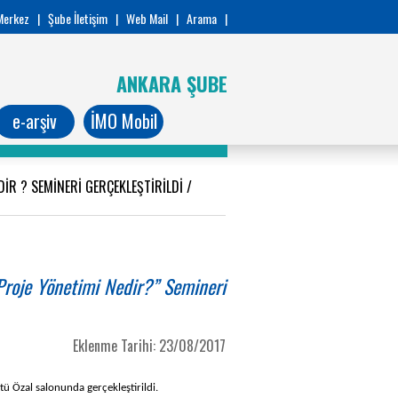
Merkez
|
Şube İletişim
|
Web Mail
|
Arama
|
ANKARA ŞUBE
e-arşiv
İMO Mobil
DİR ? SEMİNERİ GERÇEKLEŞTİRİLDİ
/
Proje Yönetimi Nedir?” Semineri
Eklenme Tarihi: 23/08/2017
 Özal salonunda gerçekleştirildi.