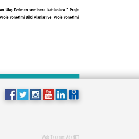
lan Ulaş Evcimen seminere katılanlara " Proje
roje Yönetimi Bilgi Alanları ve
Proje Yönetimi
Web Tasarım: AdaNET