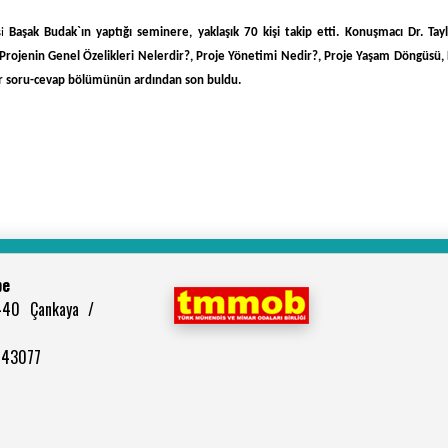
si
Başak Budak`ın yaptığı seminere, yaklaşık 70 kişi takip etti. Konuşmacı
Dr. Tay
 Projenin Genel Özelikleri Nelerdir?, Proje Yönetimi Nedir?, Proje Yaşam Döngüsü, P
ner soru-cevap bölümünün ardından son buldu.
be
440 Çankaya /
2943077