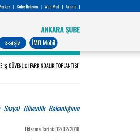
Merkez
|
Şube İletişim
|
Web Mail
|
Arama
|
ANKARA ŞUBE
e-arşiv
İMO Mobil
DE İŞ GÜVENLİĞİ FARKINDALIK TOPLANTISI`
 Sosyal Güvenlik Bakanlığının
Eklenme Tarihi: 02/02/2018