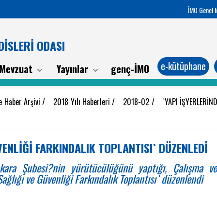
İMO Genel 
İSLERİ ODASI
e-kütüphane
Mevzuat
Yayınlar
genç-İMO
e Haber Arşivi
/
2018 Yılı Haberleri
/
2018-02
/
`YAPI İŞYERLERİN
VENLİĞİ FARKINDALIK TOPLANTISI` DÜZENLEDİ
kara Şubesi?nin yürütücülüğünü yaptığı, Çalışma ve
 Sağlığı ve Güvenliği Farkındalık Toplantısı` düzenlendi