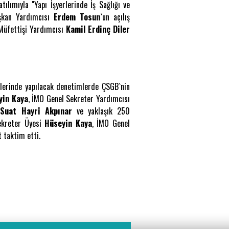
ılımıyla "Yapı İşyerlerinde İş Sağlığı ve
aşkan Yardımcısı
Erdem Tosun
`un açılış
Müfettişi Yardımcısı
Kamil Erdinç Diler
lerinde yapılacak denetimlerde ÇSGB`nin
yin Kaya
, İMO Genel Sekreter Yardımcısı
ı
Suat Hayri Akpınar
ve yaklaşık 250
Sekreter Üyesi
Hüseyin Kaya
, İMO Genel
t taktim etti.