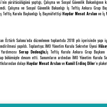
nin yürütücülüğünü yaptığı, Çalışma ve Sosyal Güvenlik Bakanlığının kat
nlendi. Çalışma ve Sosyal Güvenlik Bakanlığı İş Teftiş Ankara Grup B
ş Teftiş Kurulu Başkanlığı İş Başmüfettişi
Haydar Mesut Arslan
ve İş 
 Öztürk Salonu`nda düzenlenen toplantıda 2018 yılı içerisinde yapı iş
lendirilmesi yapıldı. Toplantıya; İMO Yönetim Kurulu Sekreter Üyesi
Hüse
 Yardımcısı
Serap Dedeoğlu
,İş Teftiş Kurulu Ankara Grup Başkan
cevap bölümüyle devam etti. Sunumların ardından İMO Yönetim Kurulu 
tkılarından dolayı
Haydar Mesut Arslan
ve
Kamil Erdinç Diler
`e plake