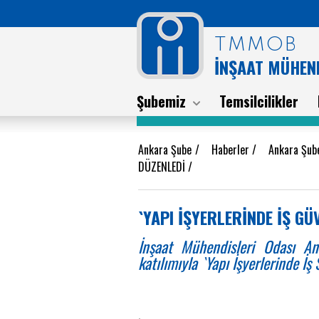
TMMOB
İNŞAAT MÜHEND
Şubemiz
Temsilcilikler
Ankara Şube
/
Haberler
/
Ankara Şub
DÜZENLEDİ
/
`YAPI İŞYERLERİNDE İŞ GÜ
İnşaat Mühendisleri Odası An
katılımıyla `Yapı İşyerlerinde İş