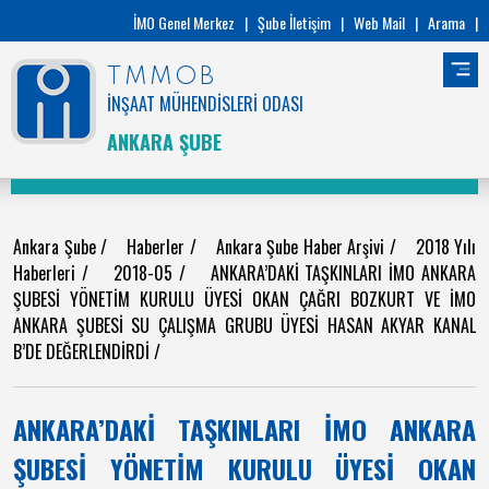
İMO Genel Merkez
|
Şube İletişim
|
Web Mail
|
Arama
|
TMMOB
İNŞAAT MÜHENDİSLERİ ODASI
ANKARA ŞUBE
Ankara Şube
/
Haberler
/
Ankara Şube Haber Arşivi
/
2018 Yılı
Haberleri
/
2018-05
/
ANKARA’DAKİ TAŞKINLARI İMO ANKARA
ŞUBESİ YÖNETİM KURULU ÜYESİ OKAN ÇAĞRI BOZKURT VE İMO
ANKARA ŞUBESİ SU ÇALIŞMA GRUBU ÜYESİ HASAN AKYAR KANAL
B’DE DEĞERLENDİRDİ
/
ANKARA’DAKİ TAŞKINLARI İMO ANKARA
ŞUBESİ YÖNETİM KURULU ÜYESİ OKAN