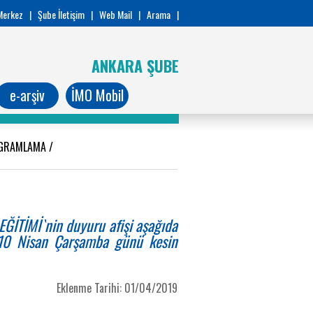
Merkez
|
Şube İletişim
|
Web Mail
|
Arama
|
ANKARA ŞUBE
e-arşiv
İMO Mobil
OGRAMLAMA
/
İTİMİ`nin duyuru afişi aşağıda
r. 10 Nisan Çarşamba günü kesin
Eklenme Tarihi: 01/04/2019