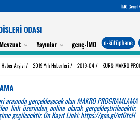
İMO Genel 
İSLERİ ODASI
e-kütüphane
Mevzuat
Yayınlar
genç-İMO
 Haber Arşivi
/
2019 Yılı Haberleri
/
2019-04
/
KURS: MAKRO PR
LAMA
eri arasında gerçekleşecek olan MAKRO PROGRAMLAMA EĞ
ilen link üzerinden online olarak gerçekleştirilecekti
tişime geçilecektir. Ön Kayıt Linki: https://goo.gl/nfDteH