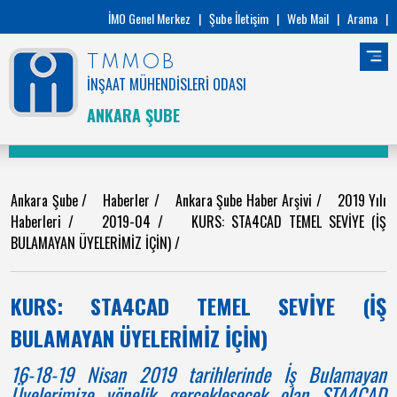
İMO Genel Merkez
|
Şube İletişim
|
Web Mail
|
Arama
|
TMMOB
İNŞAAT MÜHENDİSLERİ ODASI
ANKARA ŞUBE
Ankara Şube
/
Haberler
/
Ankara Şube Haber Arşivi
/
2019 Yılı
Haberleri
/
2019-04
/
KURS: STA4CAD TEMEL SEVİYE (İŞ
BULAMAYAN ÜYELERİMİZ İÇİN)
/
KURS: STA4CAD TEMEL SEVİYE (İŞ
BULAMAYAN ÜYELERİMİZ İÇİN)
16-18-19 Nisan 2019 tarihlerinde İş Bulamayan
Üyelerimize yönelik gerçekleşecek olan STA4CAD