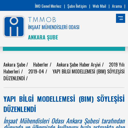
İMO Genel Merkez
|
Şube İletişim
|
Web Mail
|
Arama
|
TMMOB
İNŞAAT MÜHENDİSLERİ ODASI
ANKARA ŞUBE
Ankara Şube
/
Haberler
/
Ankara Şube Haber Arşivi
/
2019 Yılı
Haberleri
/
2019-04
/
YAPI BİLGİ MODELLEMESİ (BIM) SÖYLEŞİSİ
DÜZENLENDİ
/
YAPI BİLGİ MODELLEMESİ (BIM) SÖYLEŞİSİ
DÜZENLENDİ
İnşaat Mühendisleri Odası Ankara Şubesi tarafından
dünyada ve ülkemizde kullanımı hızla artmakta olan