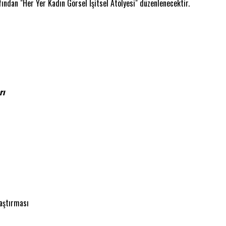
ndan "Her Yer Kadın Görsel İşitsel Atölyesi" düzenlenecektir.
rı
aştırması