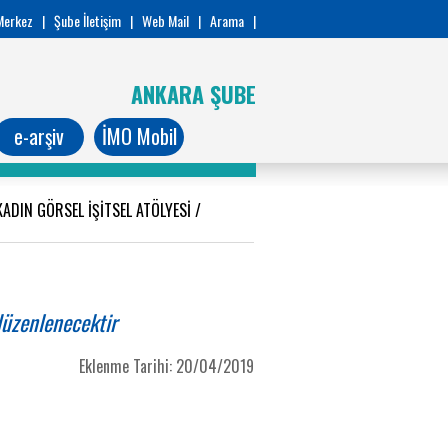
Merkez
|
Şube İletişim
|
Web Mail
|
Arama
|
ANKARA ŞUBE
e-arşiv
İMO Mobil
ADIN GÖRSEL İŞİTSEL ATÖLYESİ
/
düzenlenecektir
Eklenme Tarihi: 20/04/2019