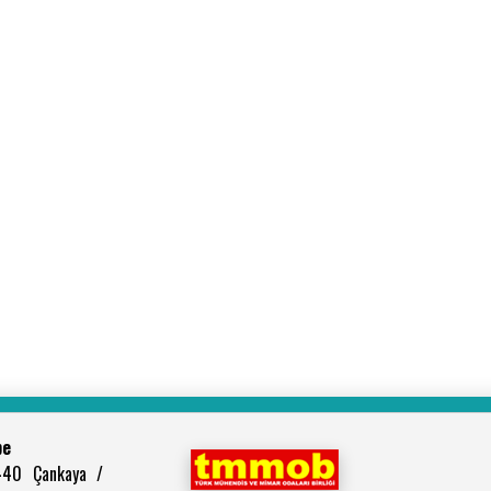
be
440 Çankaya /