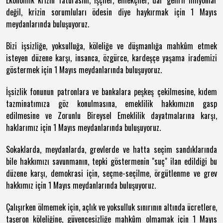
Ekonomik krizin faturasını, işçiler, emekçiler, dar gelirli milyonlar
değil, krizin sorumluları ödesin diye haykırmak için 1 Mayıs
meydanlarında buluşuyoruz.
Bizi işsizliğe, yoksulluğa, köleliğe ve düşmanlığa mahkûm etmek
isteyen düzene karşı, insanca, özgürce, kardeşçe yaşama irademizi
göstermek için 1 Mayıs meydanlarında buluşuyoruz.
İşsizlik fonunun patronlara ve bankalara peşkeş çekilmesine, kıdem
tazminatımıza göz konulmasına, emeklilik hakkımızın gasp
edilmesine ve Zorunlu Bireysel Emeklilik dayatmalarına karşı,
haklarımız için 1 Mayıs meydanlarında buluşuyoruz.
Sokaklarda, meydanlarda, grevlerde ve hatta seçim sandıklarında
bile hakkımızı savunmanın, tepki göstermenin "suç" ilan edildiği bu
düzene karşı, demokrasi için, seçme-seçilme, örgütlenme ve grev
hakkımız için 1 Mayıs meydanlarında buluşuyoruz.
Çalışırken ölmemek için, açlık ve yoksulluk sınırının altında ücretlere,
taşeron köleliğine, güvencesizliğe mahkûm olmamak için 1 Mayıs