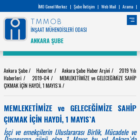
İMO Genel Merkez
|
Şube İletişim
|
Web Mail
|
Arama
|
TMMOB
İNŞAAT MÜHENDİSLERİ ODASI
ANKARA ŞUBE
Ankara Şube
/
Haberler
/
Ankara Şube Haber Arşivi
/
2019 Yılı
Haberleri
/
2019-04
/
MEMLEKETİMİZE ve GELECEĞİMİZE SAHİP
ÇIKMAK İÇİN HAYDİ, 1 MAYIS`A
/
MEMLEKETİMİZE ve GELECEĞİMİZE SAHİP
ÇIKMAK İÇİN HAYDİ, 1 MAYIS`A
İşçi ve emekçilerin Uluslararası Birlik, Mücadele ve
Dayanışma günü olan 1 Mayıs bu yıl Ankara`da