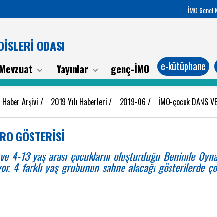
İMO Genel 
İSLERİ ODASI
e-kütüphane
Mevzuat
Yayınlar
genç-İMO
 Haber Arşivi
/
2019 Yılı Haberleri
/
2019-06
/
İMO-çocuk DANS V
TRO GÖSTERİSİ
ve 4-13 yaş arası çocukların oluşturduğu Benimle Oyn
lıyor. 4 farklı yaş grubunun sahne alacağı gösterilerde çoc