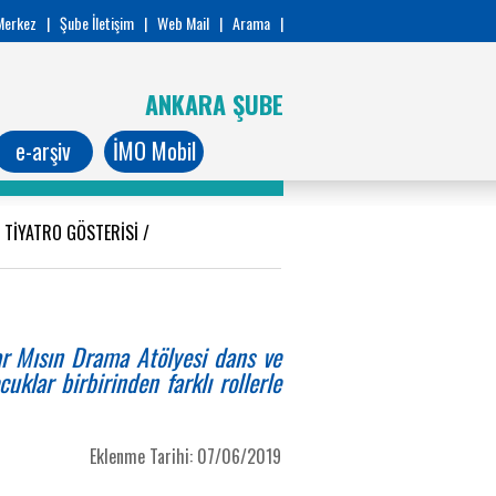
Merkez
|
Şube İletişim
|
Web Mail
|
Arama
|
ANKARA ŞUBE
e-arşiv
İMO Mobil
E TİYATRO GÖSTERİSİ
/
ar Mısın Drama Atölyesi dans ve
uklar birbirinden farklı rollerle
Eklenme Tarihi: 07/06/2019