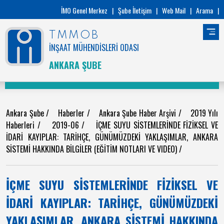
İMO Genel Merkez
|
Şube İletişim
|
Web Mail
|
Arama
|
TMMOB
İNŞAAT MÜHENDİSLERİ ODASI
ANKARA ŞUBE
Ankara Şube
/
Haberler
/
Ankara Şube Haber Arşivi
/
2019 Yılı
Haberleri
/
2019-06
/
İÇME SUYU SİSTEMLERİNDE FİZİKSEL VE
İDARİ KAYIPLAR: TARİHÇE, GÜNÜMÜZDEKİ YAKLAŞIMLAR, ANKARA
SİSTEMİ HAKKINDA BİLGİLER (EĞİTİM NOTLARI VE VIDEO)
/
İÇME SUYU SİSTEMLERİNDE FİZİKSEL VE
İDARİ KAYIPLAR: TARİHÇE, GÜNÜMÜZDEKİ
YAKLAŞIMLAR, ANKARA SİSTEMİ HAKKINDA