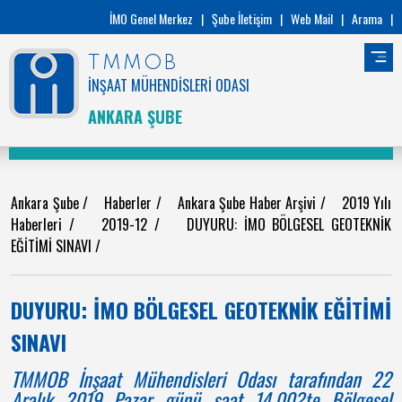
İMO Genel Merkez
|
Şube İletişim
|
Web Mail
|
Arama
|
TMMOB
İNŞAAT MÜHENDİSLERİ ODASI
ANKARA ŞUBE
Ankara Şube
/
Haberler
/
Ankara Şube Haber Arşivi
/
2019 Yılı
Haberleri
/
2019-12
/
DUYURU: İMO BÖLGESEL GEOTEKNİK
EĞİTİMİ SINAVI
/
DUYURU: İMO BÖLGESEL GEOTEKNİK EĞİTİMİ
SINAVI
TMMOB İnşaat Mühendisleri Odası tarafından 22
Aralık 2019 Pazar günü saat 14.00?te Bölgesel