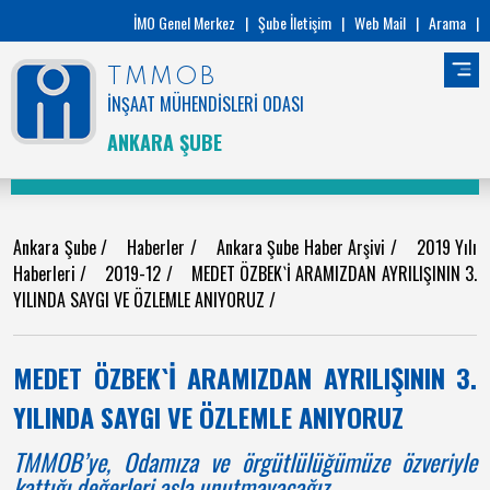
İMO Genel Merkez
|
Şube İletişim
|
Web Mail
|
Arama
|
TMMOB
İNŞAAT MÜHENDİSLERİ ODASI
ANKARA ŞUBE
Ankara Şube
/
Haberler
/
Ankara Şube Haber Arşivi
/
2019 Yılı
Haberleri
/
2019-12
/
MEDET ÖZBEK`İ ARAMIZDAN AYRILIŞININ 3.
YILINDA SAYGI VE ÖZLEMLE ANIYORUZ
/
MEDET ÖZBEK`İ ARAMIZDAN AYRILIŞININ 3.
YILINDA SAYGI VE ÖZLEMLE ANIYORUZ
TMMOB’ye, Odamıza ve örgütlülüğümüze özveriyle
kattığı değerleri asla unutmayacağız