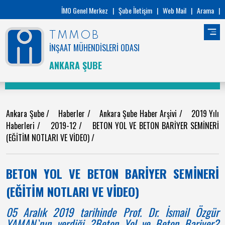
İMO Genel Merkez
|
Şube İletişim
|
Web Mail
|
Arama
|
TMMOB
İNŞAAT MÜHENDİSLERİ ODASI
ANKARA ŞUBE
Ankara Şube
/
Haberler
/
Ankara Şube Haber Arşivi
/
2019 Yılı
Haberleri
/
2019-12
/
BETON YOL VE BETON BARİYER SEMİNERİ
(EĞİTİM NOTLARI VE VİDEO)
/
BETON YOL VE BETON BARİYER SEMİNERİ
(EĞİTİM NOTLARI VE VİDEO)
05 Aralık 2019 tarihinde Prof. Dr. İsmail Özgür
YAMAN`nın verdiği ?Beton Yol ve Beton Bariyer?