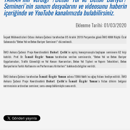
Semineri`nin sunum dosyalarını ve videosunu haberin
içeriğinde ve YouTube kanalımızda bulabilirsiniz.
Eklenme Tarihi: 01/03/2020
İnşaat Mühendisleri Odası Ankara Şubesi tarafından 05 Aralık 2019 Perşembe günü İMO KKM Rüştü Özal
Salonunda "Beton Yol ve Beton Bariyer Semineri" düzenlendi.
İMO Ankara Şubesi Proje Koordinatörü
Buket Çelik
`in açılış konuşmasıyla başlayan seminere 62 kişi
katıldı. Prof. Dr.
İsmail Özgür Yaman
tarafından verilen seminerde, "Beton Yol ve Beton Bariyer
Uygulamaları, Trafik Güvenliği ve Yol Kenarı Kavramları, Beton Yol Tipleri ve Yapım Teknikleri, Beton
Bariyerlerin Farklı Kullanımı ve Performans Kriterleri" hakkında bilgiler verildi.
İMO Ankara Şubesi tarafından
İsmail Özgür Yaman
adına TEMA Vakfı`na ağaç fidanı hediye edildi. İMO
Ankara Şubesi Proje Koordinatörü
Buket Çelik
`in
İsmail Özgür Yaman
`a fidan dikim belgesi
vermesinin ardından seminer, soru-cevap bölümüyle sona erdi.