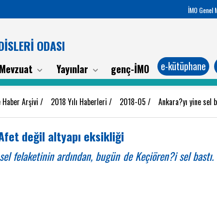
İMO Genel 
İSLERİ ODASI
e-kütüphane
Mevzuat
Yayınlar
genç-İMO
 Haber Arşivi
/
2018 Yılı Haberleri
/
2018-05
/
Ankara?yı yine sel b
Afet değil altyapı eksikliği
 felaketinin ardından, bugün de Keçiören?i sel bastı. İ