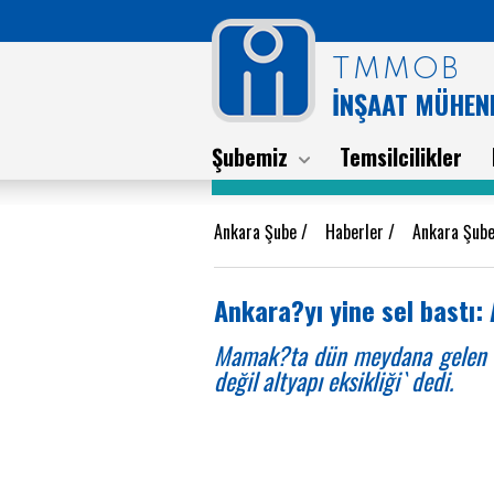
TMMOB
İNŞAAT MÜHEND
Şubemiz
Temsilcilikler
Ankara Şube
/
Haberler
/
Ankara Şube
Ankara?yı yine sel bastı: 
Mamak?ta dün meydana gelen sel
değil altyapı eksikliği` dedi.