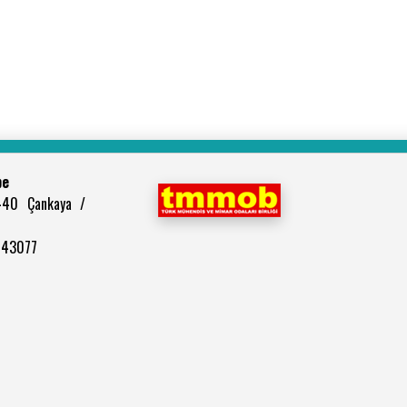
be
440 Çankaya /
2943077