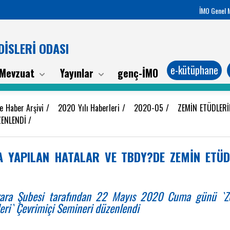
İMO Genel 
İSLERİ ODASI
e-kütüphane
Mevzuat
Yayınlar
genç-İMO
e Haber Arşivi
/
2020 Yılı Haberleri
/
2020-05
/
ZEMİN ETÜDLERİ
ZENLENDİ
/
A YAPILAN HATALAR VE TBDY?DE ZEMİN ETÜD
kara Şubesi tarafından 22 Mayıs 2020 Cuma günü `Ze
eri` Çevrimiçi Semineri düzenlendi