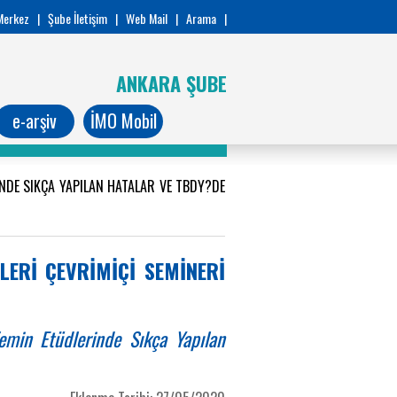
Merkez
|
Şube İletişim
|
Web Mail
|
Arama
|
ANKARA ŞUBE
e-arşiv
İMO Mobil
NDE SIKÇA YAPILAN HATALAR VE TBDY?DE
LERİ ÇEVRİMİÇİ SEMİNERİ
min Etüdlerinde Sıkça Yapılan