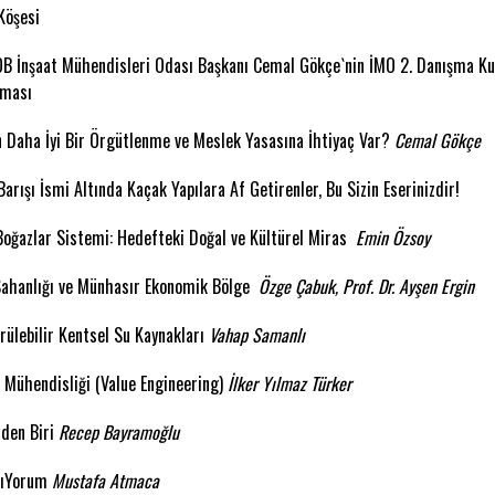
Köşesi
 İnşaat Mühendisleri Odası Başkanı Cemal Gökçe`nin İMO 2. Danışma Kuru
şması
 Daha İyi Bir Örgütlenme ve Meslek Yasasına İhtiyaç Var?
Cemal Gökçe
arışı İsmi Altında Kaçak Yapılara Af Getirenler, Bu Sizin Eserinizdir!
Boğazlar Sistemi: Hedefteki Doğal ve Kültürel Miras
Emin Özsoy
Sahanlığı ve Münhasır Ekonomik Bölge
Özge Çabuk, Prof. Dr. Ayşen Ergin
rülebilir Kentsel Su Kaynakları
Vahap Samanlı
 Mühendisliği (Value Engineering)
İlker Yılmaz Türker
zden Biri
Recep Bayramoğlu
lıYorum
Mustafa Atmaca