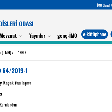
İMO Genel 
İSLERİ ODASI
e-kütüphane
Mevzuat
Yayınlar
genç-İMO
ri (TMH)
/
499
/
 64/2019-1
ş: Kaçak Yapılaşma
zı
 Kurulundan