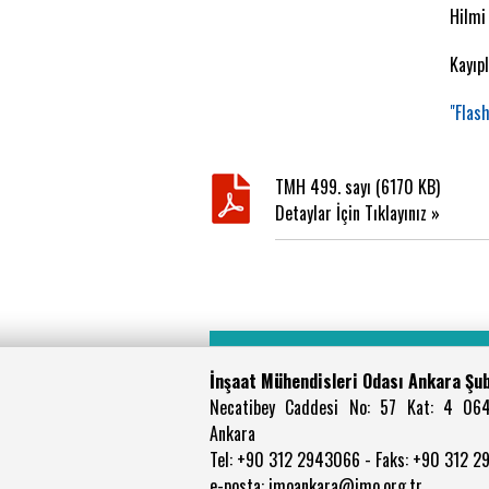
Hilmi
Kayıp
"Flash
TMH 499. sayı (6170 KB)
Detaylar İçin Tıklayınız »
İnşaat Mühendisleri Odası Ankara Şu
Necatibey Caddesi No: 57 Kat: 4 06
Ankara
Tel: +90 312 2943066 - Faks: +90 312 
e-posta: imoankara@imo.org.tr