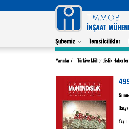
TMMOB
İNŞAAT MÜHEND
Şubemiz
Temsilcilikler
Yayınlar
/
Türkiye Mühendislik Haberle
499
Sunu
Başya
Yayın