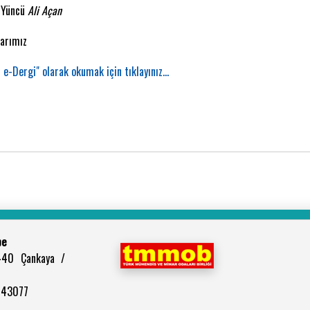
 Yüncü
Ali Açan
larımız
 e-Dergi" olarak okumak için tıklayınız...
be
440 Çankaya /
2943077