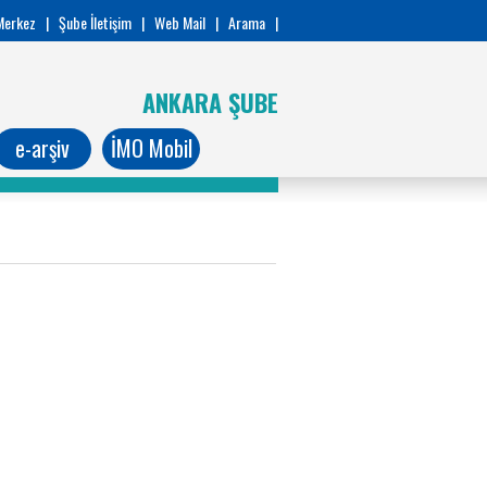
Merkez
|
Şube İletişim
|
Web Mail
|
Arama
|
ANKARA ŞUBE
e-arşiv
İMO Mobil