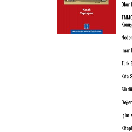
Okur 
TMMOB
Konu
Neden
İmar B
Türk 
Kıta 
Sürdü
Değer
İçimi
Kitap