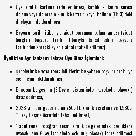
Üye kimlik kartının iade edilmesi, kimlik kullanım süresi
dolsun veya dolmasın kimlik kartının kaybı halinde (Ek-3)`deki
dilekçenin doldurulması,
Başvuru tarihi itibarıyla aidat borcunun bulunmaması (aidat
borçları başvuru tarihi itibarıyla tahsil edilir, başvuru
tarihinden sonraki ayların aidatı tahsil edilmez).
Üyelikten Ayrılanların Tekrar Üye Olma İşlemleri:
Şubelerimize veya temsilciliklerimize şahsen başvurularak üye
sicil fişinin doldurulması,
E-mezun belgesinin (E-Devlet sisteminden karekodlu olacak )
ibraz edilmesi,
2026 yılı için geçerli olan 750.-TL kimlik ücretinin ve 1.980.-
TL kayıt açma ücretinin tahsil edilmesi,
1 adet renkli fotoğraf (resmi kimlik belgelerindeki özelliklere
uyacak, son 6 ay içerisinde çekilmiş olacak) ibraz edilmesi