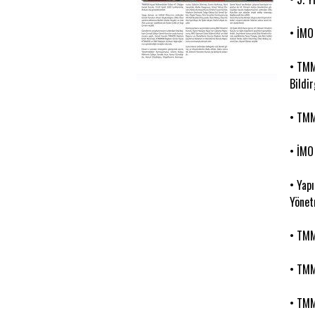
• İMO
• TMM
Bildir
• TMM
• İMO
• Yap
Yönet
• TMM
• TMM
• TMM