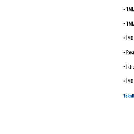
• TMM
• TMM
• İMO
• Res
• İkt
• İMO
Tekni