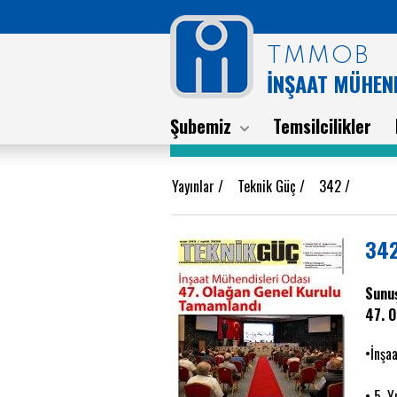
TMMOB
İNŞAAT MÜHEND
Şubemiz
Temsilcilikler
Yayınlar
/
Teknik Güç
/
342
/
342
Sunuş
47. 
•İnşa
• 5. Y