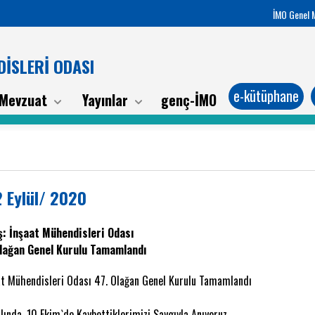
İMO Genel 
İSLERİ ODASI
e-kütüphane
Mevzuat
Yayınlar
genç-İMO
 Eylül/ 2020
: İnşaat Mühendisleri Odası
Olağan Genel Kurulu Tamamlandı
at Mühendisleri Odası 47. Olağan Genel Kurulu Tamamlandı
ılında, 10 Ekim`de Kaybettiklerimizi Saygıyla Anıyoruz