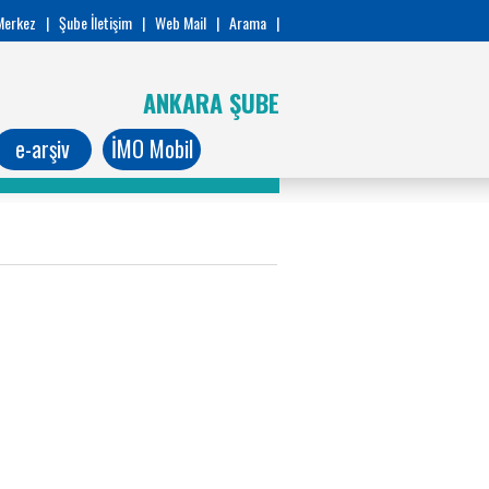
Merkez
|
Şube İletişim
|
Web Mail
|
Arama
|
ANKARA ŞUBE
e-arşiv
İMO Mobil