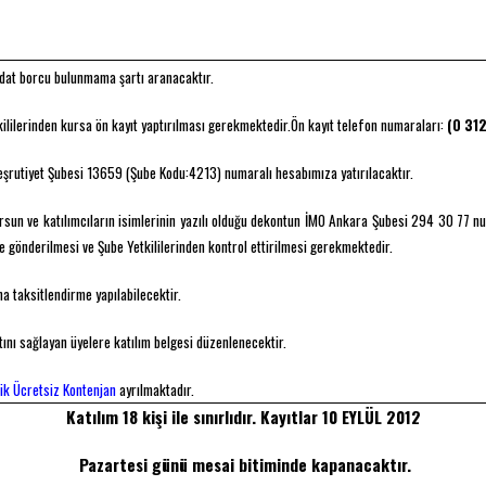
idat borcu bulunmama şartı aranacaktır.
ililerinden kursa ön kayıt yaptırılması gerekmektedir.Ön kayıt telefon numaraları:
(0 31
şrutiyet Şubesi 13659 (Şube Kodu:4213) numaralı hesabımıza yatırılacaktır.
rsun ve katılımcıların isimlerinin yazılı olduğu dekontun İMO Ankara Şubesi 294 30 77 
e gönderilmesi ve Şube Yetkililerinden kontrol ettirilmesi gerekmektedir.
a taksitlendirme yapılabilecektir.
nı sağlayan üyelere katılım belgesi düzenlenecektir.
lik Ücretsiz Kontenjan
ayrılmaktadır.
Katılım 18 kişi ile sınırlıdır. Kayıtlar 10 EYLÜL 2012
Pazartesi günü mesai bitiminde kapanacaktır.