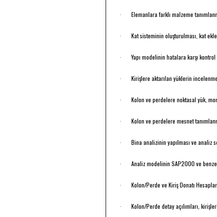
Elemanlara farklı malzeme tanımlan
·
Kat sisteminin oluşturulması, kat ekl
·
Yapı modelinin hatalara karşı kontrol
·
Kirişlere aktarılan yüklerin incelenm
·
Kolon ve perdelere noktasal yük, mo
·
Kolon ve perdelere mesnet tanımlan
·
Bina analizinin yapılması ve analiz 
·
Analiz modelinin SAP2000 ve benzer
·
Kolon/Perde ve Kiriş Donatı Hesaplar
·
Kolon/Perde detay açılımları, kirişl
·