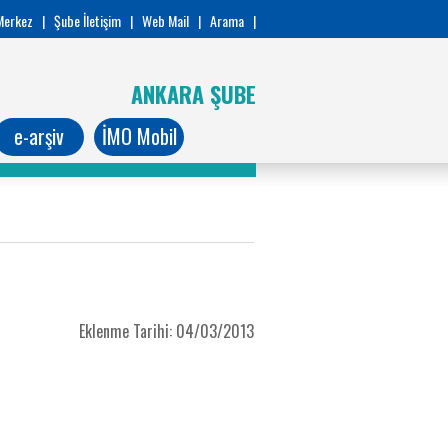
Merkez
|
Şube İletişim
|
Web Mail
|
Arama
|
ANKARA ŞUBE
e-arşiv
İMO Mobil
/
Eklenme Tarihi: 04/03/2013