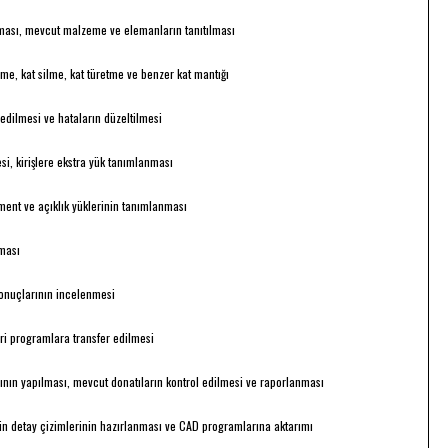
ması, mevcut malzeme ve elemanların tanıtılması
eme, kat silme, kat türetme ve benzer kat mantığı
 edilmesi ve hataların düzeltilmesi
esi, kirişlere ekstra yük tanımlanması
ment ve açıklık yüklerinin tanımlanması
ması
sonuçlarının incelenmesi
i programlara transfer edilmesi
ının yapılması, mevcut donatıların kontrol edilmesi ve raporlanması
erin detay çizimlerinin hazırlanması ve CAD programlarına aktarımı