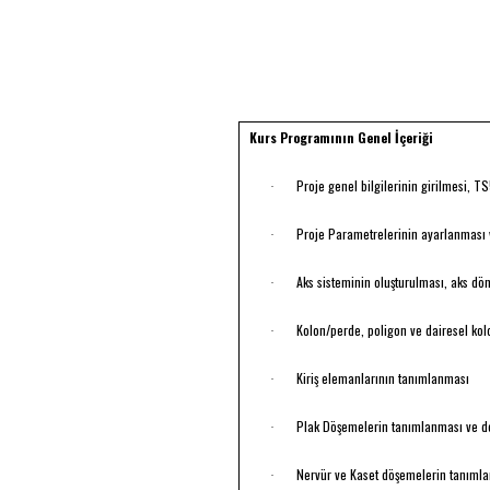
Kurs Programının Genel İçeriği
Proje genel bilgilerinin girilmesi,
·
Proje Parametrelerinin ayarlanması 
·
Aks sisteminin oluşturulması, aks d
·
Kolon/perde, poligon ve dairesel kol
·
Kiriş elemanlarının tanımlanması
·
Plak Döşemelerin tanımlanması ve d
·
Nervür ve Kaset döşemelerin tanıml
·