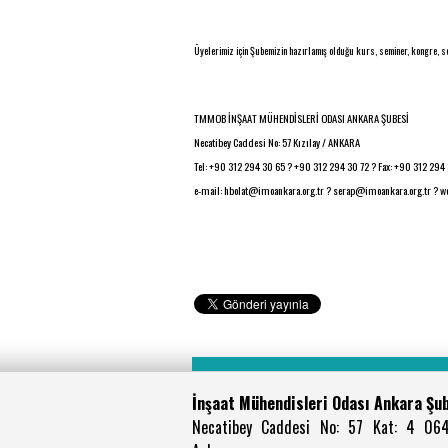
Üyelerimiz için Şubemizin hazırlamış olduğu kurs, seminer, kongre, s
TMMOB İNŞAAT MÜHENDİSLERİ ODASI ANKARA ŞUBESİ
Necatibey Caddesi No: 57 Kızılay / ANKARA
Tel: +90 312 294 30 65 ? +90 312 294 30 72 ? Fax: +90 312 294 
e-mail: hbolat@imoankara.org.tr ? serap@imoankara.org.tr ? w
İnşaat Mühendisleri Odası Ankara Şu
Necatibey Caddesi No: 57 Kat: 4 06