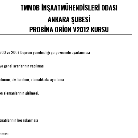
TMMOB İNŞAATMÜHENDİSLERİ ODASI
ANKARA ŞUBESİ
PROBİNA ORİON V2012 KURSU
 TS500 ve 2007 Deprem yönetmeliği çerçevesinde ayarlanması
ve genel ayarlarının yapılması
öndürme, aks türetme, otomatik aks ayarlama
on elemanlarının girilmesi,
onatılarının hesaplanması
anması