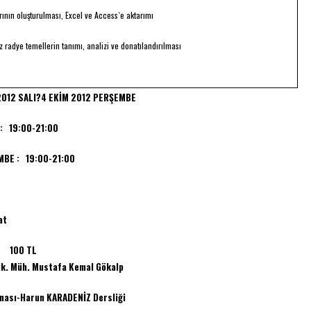
rının oluşturulması, Excel ve Access`e aktarımı
şsiz radye temellerin tanımı, analizi ve donatılandırılması
 2012 SALI?4 EKİM 2012 PERŞEMBE
:00-21:00
E
: 19:00-21:00
at
100 TL
 Mustafa Kemal Gökalp
n KARADENİZ Dersliği