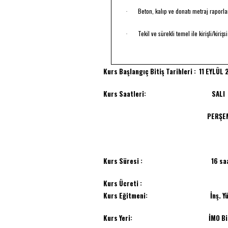
Beton, kalıp ve donatı metraj raporla
·
Tekil ve sürekli temel ile kirişli/kiri
·
Kurs Başlangıç Bitiş Tarihleri :
11 EYLÜL
Kurs Saatleri: SALI : 19
PERŞEMB
Kurs Süresi :
16 sa
Kurs Ücreti :
Kurs Eğitmeni: İnş. Yük. Müh.
Kurs Yeri: İMO Binası-Haru