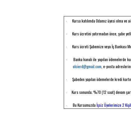
Kursa katılımda Odamız üyesi olma ve a
·
Kurs ücretini yatırmadan önce, şube yetk
·
Kurs ücreti Şubemize veya İş Bankası Me
·
Banka kanalı ile yapılan ödemelerde ku
·
olcierd@gmail.com
, e-posta adreslerin
Şubeden yapılan ödemelerde kredi kartın
·
Kurs sonunda; %70 (12 saat) devam şartı
·
Bu Kursumuzda
İşsiz Üyelerimize 2 Kişi
·