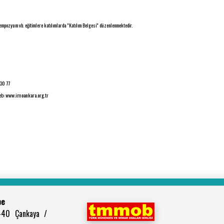
empozyum vb. eğitimlere katılımlarda "Katılım Belgesi" düzenlenmektedir.
30 77
eb: www.imoankara.org.tr
be
440 Çankaya /