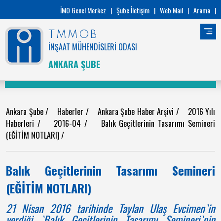
İMO Genel Merkez
|
Şube İletişim
|
Web Mail
|
Arama
|
TMMOB
İNŞAAT MÜHENDİSLERİ ODASI
ANKARA ŞUBE
Ankara Şube
/
Haberler
/
Ankara Şube Haber Arşivi
/
2016 Yılı
Haberleri
/
2016-04
/
Balık Geçitlerinin Tasarımı Semineri
(EĞİTİM NOTLARI)
/
Balık Geçitlerinin Tasarımı Semineri
(EĞİTİM NOTLARI)
21 Nisan 2016 tarihinde Taylan Ulaş Evcimen`in
verdiği `Balık Geçitlerinin Tasarımı Semineri`nin