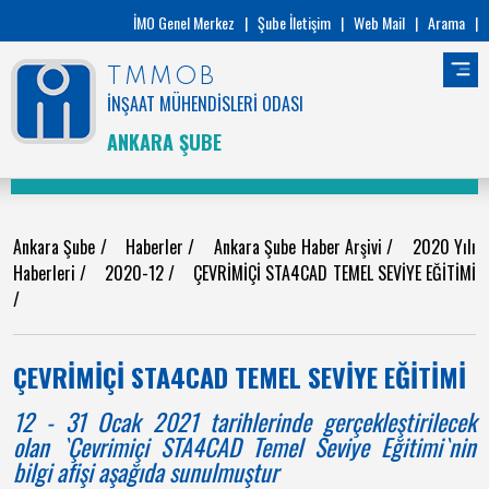
İMO Genel Merkez
|
Şube İletişim
|
Web Mail
|
Arama
|
TMMOB
İNŞAAT MÜHENDİSLERİ ODASI
ANKARA ŞUBE
Ankara Şube
/
Haberler
/
Ankara Şube Haber Arşivi
/
2020 Yılı
Haberleri
/
2020-12
/
ÇEVRİMİÇİ STA4CAD TEMEL SEVİYE EĞİTİMİ
/
ÇEVRİMİÇİ STA4CAD TEMEL SEVİYE EĞİTİMİ
12 - 31 Ocak 2021 tarihlerinde gerçekleştirilecek
olan `Çevrimiçi STA4CAD Temel Seviye Eğitimi`nin
bilgi afişi aşağıda sunulmuştur